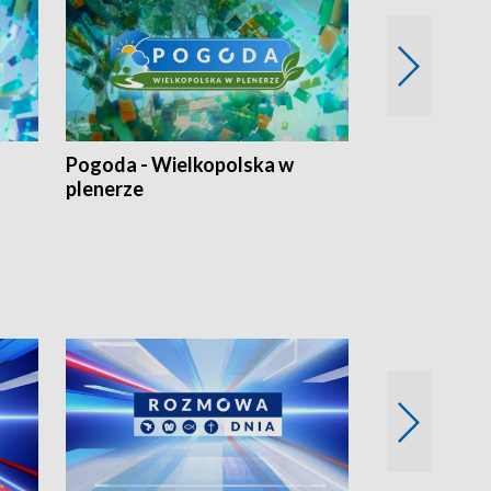
Pogoda - Wielkopolska w
Eko prognoza
plenerze