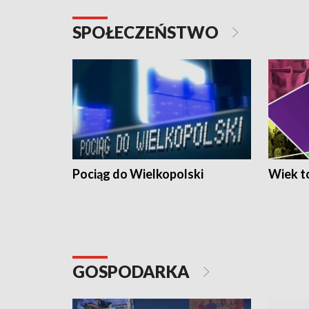
SPOŁECZEŃSTWO
Pociąg do Wielkopolski
Wiek to
GOSPODARKA