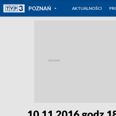
POWRÓT DO
POZNAŃ
AKTUALNOŚCI
PR
TVP REGIONY
10.11.2016 godz.1