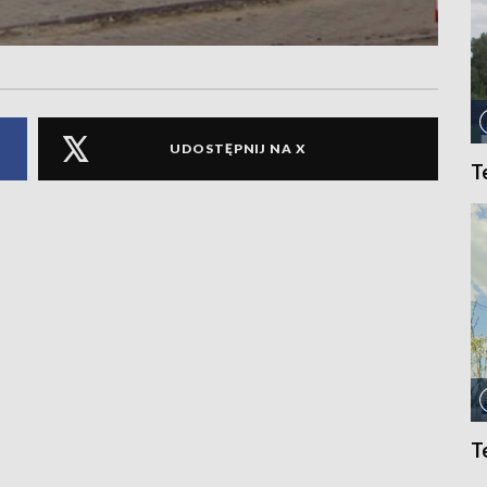
UDOSTĘPNIJ NA X
T
T