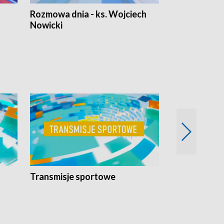
Rozmowa dnia - ks. Wojciech
Euro Fakty
Nowicki
Transmisje sportowe
Reportaże s