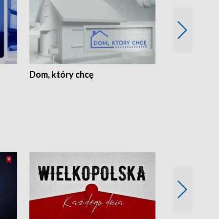
Dom, który chcę
Biznes Wielk