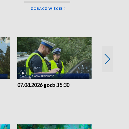
ZOBACZ WIĘCEJ
07.08.2026 godz.15:30
06.08.2026 g