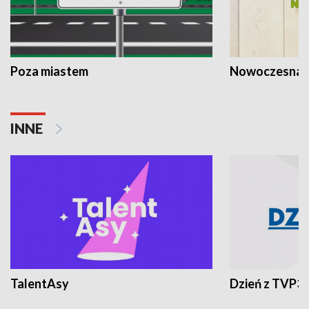
Poza miastem
Nowoczesna 
INNE
TalentAsy
Dzień z TVP3