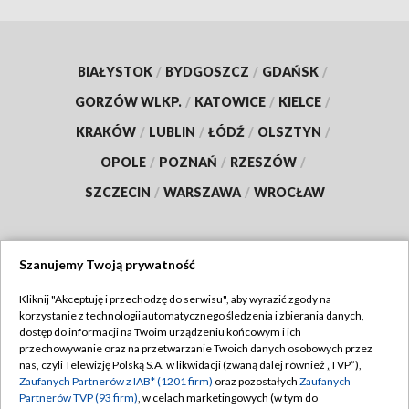
BIAŁYSTOK
/
BYDGOSZCZ
/
GDAŃSK
/
GORZÓW WLKP.
/
KATOWICE
/
KIELCE
/
KRAKÓW
/
LUBLIN
/
ŁÓDŹ
/
OLSZTYN
/
OPOLE
/
POZNAŃ
/
RZESZÓW
/
SZCZECIN
/
WARSZAWA
/
WROCŁAW
Szanujemy Twoją prywatność
Dołącz do nas:
Kliknij "Akceptuję i przechodzę do serwisu", aby wyrazić zgody na
korzystanie z technologii automatycznego śledzenia i zbierania danych,
TVP
dostęp do informacji na Twoim urządzeniu końcowym i ich
Abonament TVP
przechowywanie oraz na przetwarzanie Twoich danych osobowych przez
Regulamin TVP
nas, czyli Telewizję Polską S.A. w likwidacji (zwaną dalej również „TVP”),
Emisja w TVP
Zaufanych Partnerów z IAB* (1201 firm)
oraz pozostałych
Zaufanych
Polityka prywatności
Partnerów TVP (93 firm)
, w celach marketingowych (w tym do
Centrum informacji TVP