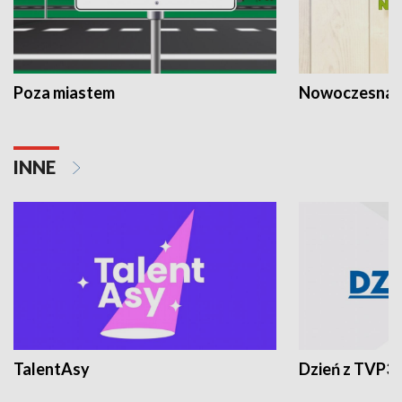
Poza miastem
Nowoczesna 
INNE
TalentAsy
Dzień z TVP3