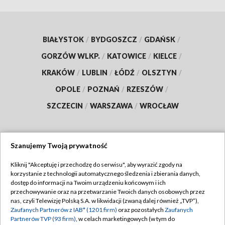
BIAŁYSTOK
/
BYDGOSZCZ
/
GDAŃSK
/
GORZÓW WLKP.
/
KATOWICE
/
KIELCE
/
KRAKÓW
/
LUBLIN
/
ŁÓDŹ
/
OLSZTYN
/
OPOLE
/
POZNAŃ
/
RZESZÓW
/
SZCZECIN
/
WARSZAWA
/
WROCŁAW
Szanujemy Twoją prywatność
Dołącz do nas:
Kliknij "Akceptuję i przechodzę do serwisu", aby wyrazić zgody na
korzystanie z technologii automatycznego śledzenia i zbierania danych,
TVP
dostęp do informacji na Twoim urządzeniu końcowym i ich
Abonament TVP
przechowywanie oraz na przetwarzanie Twoich danych osobowych przez
Regulamin TVP
nas, czyli Telewizję Polską S.A. w likwidacji (zwaną dalej również „TVP”),
Emisja w TVP
Zaufanych Partnerów z IAB* (1201 firm)
oraz pozostałych
Zaufanych
Polityka prywatności
Partnerów TVP (93 firm)
, w celach marketingowych (w tym do
Centrum informacji TVP