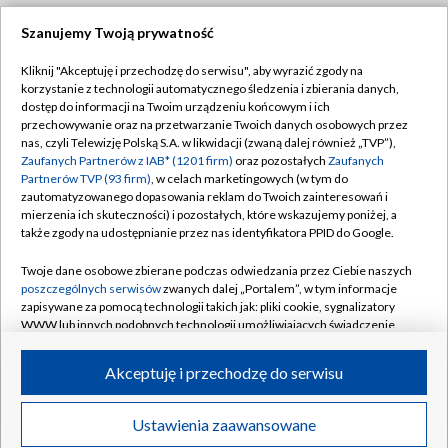
Szanujemy Twoją prywatność
Dołącz do nas:
Kliknij "Akceptuję i przechodzę do serwisu", aby wyrazić zgody na
korzystanie z technologii automatycznego śledzenia i zbierania danych,
TVP
dostęp do informacji na Twoim urządzeniu końcowym i ich
Abonament TVP
przechowywanie oraz na przetwarzanie Twoich danych osobowych przez
Regulamin TVP
nas, czyli Telewizję Polską S.A. w likwidacji (zwaną dalej również „TVP”),
Emisja w TVP
Polityka prywatności
Zaufanych Partnerów z IAB* (1201 firm)
oraz pozostałych
Zaufanych
Partnerów TVP (93 firm)
, w celach marketingowych (w tym do
Centrum informacji TVP
Moje zgody
zautomatyzowanego dopasowania reklam do Twoich zainteresowań i
mierzenia ich skuteczności) i pozostałych, które wskazujemy poniżej, a
Naziemna Telewizja Cyfrowa
Pomoc
także zgody na udostępnianie przez nas identyfikatora PPID do Google.
Sklep TVP
Biuro reklamy
Twoje dane osobowe zbierane podczas odwiedzania przez Ciebie naszych
Rada Programowa
Kontakt
poszczególnych serwisów
zwanych dalej „Portalem”, w tym informacje
zapisywane za pomocą technologii takich jak: pliki cookie, sygnalizatory
System NOS
WWW lub innych podobnych technologii umożliwiających świadczenie
dopasowanych i bezpiecznych usług, personalizację treści oraz reklam,
Informacje o nadawcy
Kanały
udostępnianie funkcji mediów społecznościowych oraz analizowanie
Akceptuję i przechodzę do serwisu
ruchu w Internecie.
Program dla prasy
©2026 Telewizja Polska S.A. w likwidacji
Biuro Reklamy
Twoje dane osobowe zbierane podczas odwiedzania przez Ciebie
Ustawienia zaawansowane
poszczególnych serwisów
na Portalu, takie jak adresy IP, identyfikatory
Ogłoszenie przetargowe