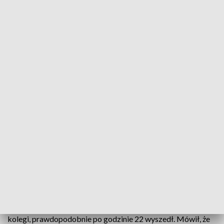
17-latek zaginął w tajemniczy sposób
Co się stało z Fabianem Zydorem? To pytanie
zadają sobie wszyscy mieszkańcy wsi Tarnowa w
powiecie wrzesińskim. 17-latek zaginął w
tajemniczy sposób prawie 3 tygodnie temu. Wracał
od kolegi, zaledwie kilkaset metrów od domu ślad
po nim zaginął.
Pusty pokój, zostawione dokumenty i rzeczy. Rodzina nadal
nie może uwierzyć, dlaczego Fabiana nie ma już tak długo
Fabian zaginął 30 października. Był wtedy ze znajomymi u
kolegi, prawdopodobnie po godzinie 22 wyszedł. Mówił, że