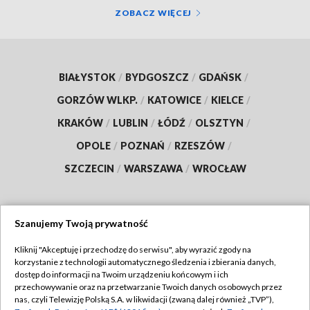
ZOBACZ WIĘCEJ
BIAŁYSTOK
/
BYDGOSZCZ
/
GDAŃSK
/
GORZÓW WLKP.
/
KATOWICE
/
KIELCE
/
KRAKÓW
/
LUBLIN
/
ŁÓDŹ
/
OLSZTYN
/
OPOLE
/
POZNAŃ
/
RZESZÓW
/
SZCZECIN
/
WARSZAWA
/
WROCŁAW
Szanujemy Twoją prywatność
Dołącz do nas:
Kliknij "Akceptuję i przechodzę do serwisu", aby wyrazić zgody na
korzystanie z technologii automatycznego śledzenia i zbierania danych,
TVP
dostęp do informacji na Twoim urządzeniu końcowym i ich
Abonament TVP
przechowywanie oraz na przetwarzanie Twoich danych osobowych przez
Regulamin TVP
nas, czyli Telewizję Polską S.A. w likwidacji (zwaną dalej również „TVP”),
Emisja w TVP