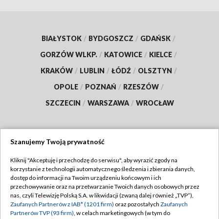
BIAŁYSTOK
/
BYDGOSZCZ
/
GDAŃSK
/
GORZÓW WLKP.
/
KATOWICE
/
KIELCE
/
KRAKÓW
/
LUBLIN
/
ŁÓDŹ
/
OLSZTYN
/
OPOLE
/
POZNAŃ
/
RZESZÓW
/
SZCZECIN
/
WARSZAWA
/
WROCŁAW
Szanujemy Twoją prywatność
Dołącz do nas:
Kliknij "Akceptuję i przechodzę do serwisu", aby wyrazić zgody na
korzystanie z technologii automatycznego śledzenia i zbierania danych,
TVP
dostęp do informacji na Twoim urządzeniu końcowym i ich
Abonament TVP
przechowywanie oraz na przetwarzanie Twoich danych osobowych przez
Regulamin TVP
nas, czyli Telewizję Polską S.A. w likwidacji (zwaną dalej również „TVP”),
Emisja w TVP
Zaufanych Partnerów z IAB* (1201 firm)
oraz pozostałych
Zaufanych
Polityka prywatności
Partnerów TVP (93 firm)
, w celach marketingowych (w tym do
Centrum informacji TVP