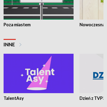
Poza miastem
Nowoczesna 
INNE
TalentAsy
Dzień z TVP3