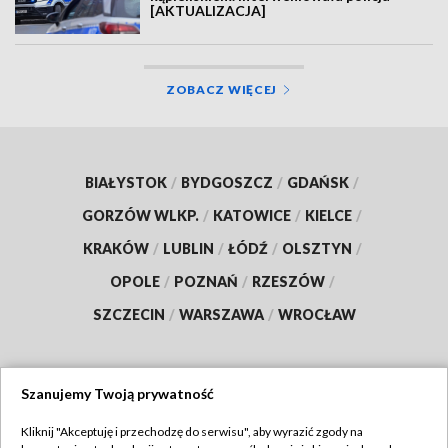
[AKTUALIZACJA]
ZOBACZ WIĘCEJ
BIAŁYSTOK
/
BYDGOSZCZ
/
GDAŃSK
/
GORZÓW WLKP.
/
KATOWICE
/
KIELCE
/
KRAKÓW
/
LUBLIN
/
ŁÓDŹ
/
OLSZTYN
/
OPOLE
/
POZNAŃ
/
RZESZÓW
/
SZCZECIN
/
WARSZAWA
/
WROCŁAW
Szanujemy Twoją prywatność
Dołącz do nas:
Kliknij "Akceptuję i przechodzę do serwisu", aby wyrazić zgody na