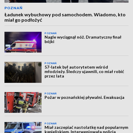
POZNAŃ
Ładunek wybuchowy pod samochodem. Wiadomo, kto
miał go podłożyć
POZNAŃ
Nagle wyciągnął nóż. Dramatyczny finał
bójki
POZNAŃ
57-latek był autorytetem wśród
młodzieży. Śledczy ujawnili, co miał robić
przez lata
POZNAŃ
Pożar w poznańskiej pływalni. Ewakuacja
POZNAŃ
Miał zaczepiać nastolatkę nad popularnym
kąpieliskiem. Interweniowała policja