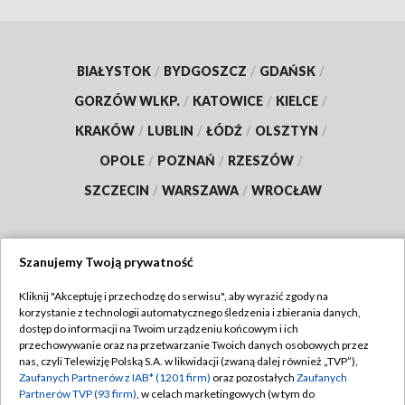
BIAŁYSTOK
/
BYDGOSZCZ
/
GDAŃSK
/
GORZÓW WLKP.
/
KATOWICE
/
KIELCE
/
KRAKÓW
/
LUBLIN
/
ŁÓDŹ
/
OLSZTYN
/
OPOLE
/
POZNAŃ
/
RZESZÓW
/
SZCZECIN
/
WARSZAWA
/
WROCŁAW
Szanujemy Twoją prywatność
Dołącz do nas:
Kliknij "Akceptuję i przechodzę do serwisu", aby wyrazić zgody na
korzystanie z technologii automatycznego śledzenia i zbierania danych,
TVP
dostęp do informacji na Twoim urządzeniu końcowym i ich
Abonament TVP
przechowywanie oraz na przetwarzanie Twoich danych osobowych przez
Regulamin TVP
nas, czyli Telewizję Polską S.A. w likwidacji (zwaną dalej również „TVP”),
Emisja w TVP
Zaufanych Partnerów z IAB* (1201 firm)
oraz pozostałych
Zaufanych
Polityka prywatności
Partnerów TVP (93 firm)
, w celach marketingowych (w tym do
Centrum informacji TVP