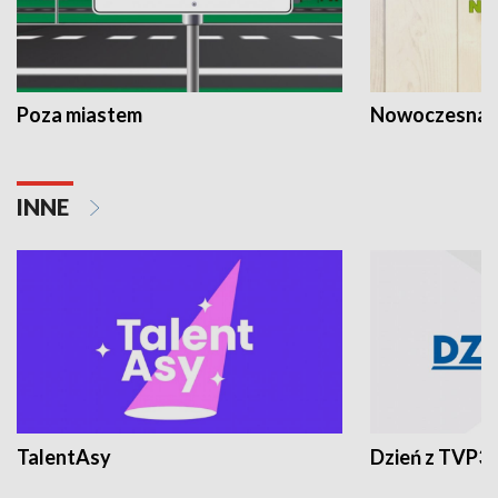
Poza miastem
Nowoczesna 
INNE
TalentAsy
Dzień z TVP3