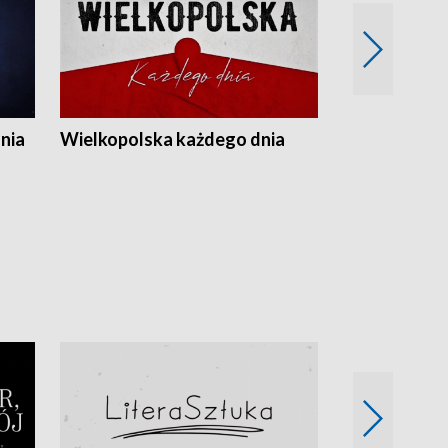
nia
Wielkopolska każdego dnia
Rozmowy z m