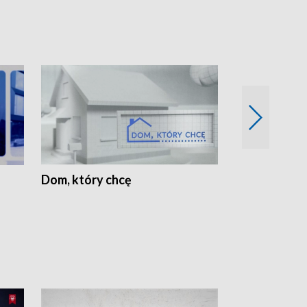
Dom, który chcę
Biznes Wielk