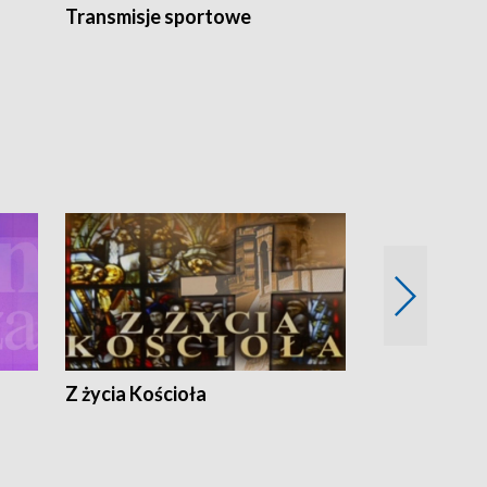
Transmisje sportowe
Reportaże s
Z życia Kościoła
Jak rozmawia