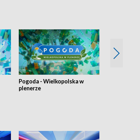
Pogoda - Wielkopolska w
Eko prognoza
plenerze