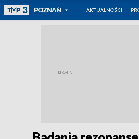
POWRÓT DO
POZNAŃ
AKTUALNOŚCI
PR
TVP REGIONY
Badania rezonanse