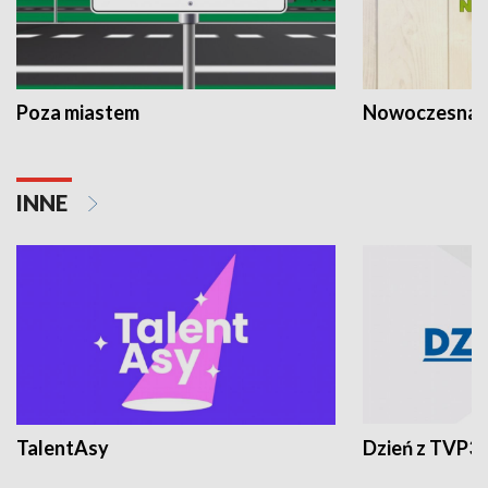
Poza miastem
Nowoczesna 
INNE
TalentAsy
Dzień z TVP3