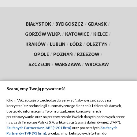
BIAŁYSTOK
/
BYDGOSZCZ
/
GDAŃSK
/
GORZÓW WLKP.
/
KATOWICE
/
KIELCE
/
KRAKÓW
/
LUBLIN
/
ŁÓDŹ
/
OLSZTYN
/
OPOLE
/
POZNAŃ
/
RZESZÓW
/
SZCZECIN
/
WARSZAWA
/
WROCŁAW
Szanujemy Twoją prywatność
Dołącz do nas:
Kliknij "Akceptuję i przechodzę do serwisu", aby wyrazić zgody na
korzystanie z technologii automatycznego śledzenia i zbierania danych,
TVP
dostęp do informacji na Twoim urządzeniu końcowym i ich
Abonament TVP
przechowywanie oraz na przetwarzanie Twoich danych osobowych przez
Regulamin TVP
nas, czyli Telewizję Polską S.A. w likwidacji (zwaną dalej również „TVP”),
Emisja w TVP
Zaufanych Partnerów z IAB* (1201 firm)
oraz pozostałych
Zaufanych
Polityka prywatności
Partnerów TVP (93 firm)
, w celach marketingowych (w tym do
Centrum informacji TVP