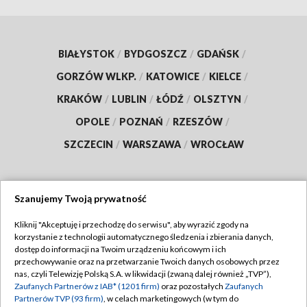
BIAŁYSTOK
/
BYDGOSZCZ
/
GDAŃSK
/
GORZÓW WLKP.
/
KATOWICE
/
KIELCE
/
KRAKÓW
/
LUBLIN
/
ŁÓDŹ
/
OLSZTYN
/
OPOLE
/
POZNAŃ
/
RZESZÓW
/
SZCZECIN
/
WARSZAWA
/
WROCŁAW
Szanujemy Twoją prywatność
Dołącz do nas:
Kliknij "Akceptuję i przechodzę do serwisu", aby wyrazić zgody na
korzystanie z technologii automatycznego śledzenia i zbierania danych,
TVP
dostęp do informacji na Twoim urządzeniu końcowym i ich
Abonament TVP
przechowywanie oraz na przetwarzanie Twoich danych osobowych przez
Regulamin TVP
nas, czyli Telewizję Polską S.A. w likwidacji (zwaną dalej również „TVP”),
Emisja w TVP
Zaufanych Partnerów z IAB* (1201 firm)
oraz pozostałych
Zaufanych
Polityka prywatności
Partnerów TVP (93 firm)
, w celach marketingowych (w tym do
Centrum informacji TVP