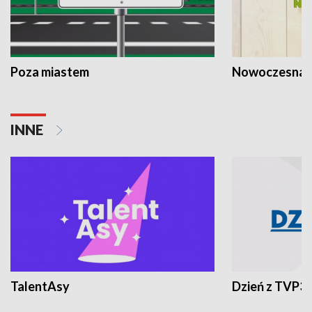
Poza miastem
Nowoczesna 
INNE
TalentAsy
Dzień z TVP3