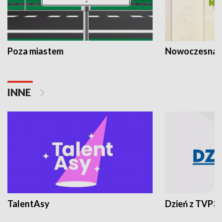
Poza miastem
Nowoczesna 
INNE
TalentAsy
Dzień z TVP3