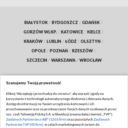
BIAŁYSTOK
/
BYDGOSZCZ
/
GDAŃSK
/
GORZÓW WLKP.
/
KATOWICE
/
KIELCE
/
KRAKÓW
/
LUBLIN
/
ŁÓDŹ
/
OLSZTYN
/
OPOLE
/
POZNAŃ
/
RZESZÓW
/
SZCZECIN
/
WARSZAWA
/
WROCŁAW
Szanujemy Twoją prywatność
Dołącz do nas:
Kliknij "Akceptuję i przechodzę do serwisu", aby wyrazić zgody na
korzystanie z technologii automatycznego śledzenia i zbierania danych,
TVP
dostęp do informacji na Twoim urządzeniu końcowym i ich
Abonament TVP
przechowywanie oraz na przetwarzanie Twoich danych osobowych przez
Regulamin TVP
nas, czyli Telewizję Polską S.A. w likwidacji (zwaną dalej również „TVP”),
Emisja w TVP
Zaufanych Partnerów z IAB* (1201 firm)
oraz pozostałych
Zaufanych
Polityka prywatności
Partnerów TVP (93 firm)
, w celach marketingowych (w tym do
Centrum informacji TVP