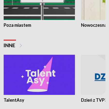
Poza miastem
Nowoczesna 
INNE
TalentAsy
Dzień z TVP3