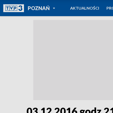
POWRÓT DO
POZNAŃ
AKTUALNOŚCI
PR
TVP REGIONY
03.12.2016 godz.2