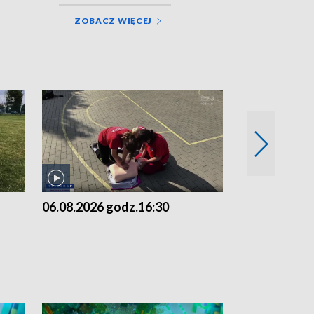
ZOBACZ WIĘCEJ
06.08.2026 godz.16:30
06.08.2026 g