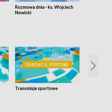
Rozmowa dnia - ks. Wojciech
Euro Fakty
Nowicki
Transmisje sportowe
Reportaże s