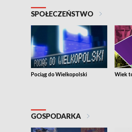
SPOŁECZEŃSTWO
Pociąg do Wielkopolski
Wiek to
GOSPODARKA