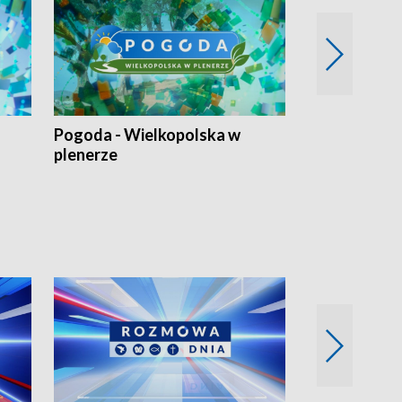
Pogoda - Wielkopolska w
Eko prognoza
plenerze