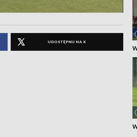
UDOSTĘPNIJ NA X
W
W