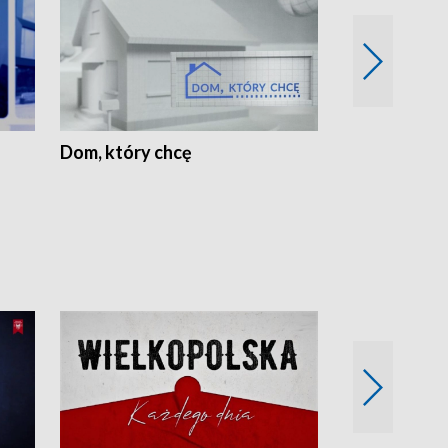
Dom, który chcę
Biznes Wielk