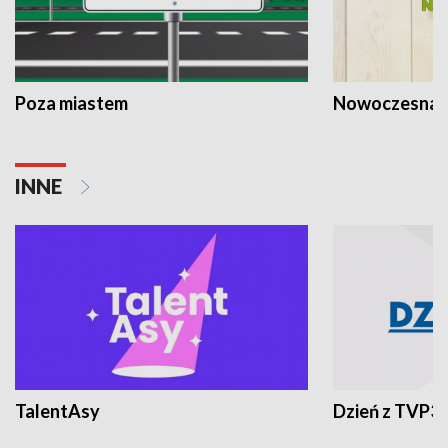
Poza miastem
Nowoczesna 
INNE
TalentAsy
Dzień z TVP3