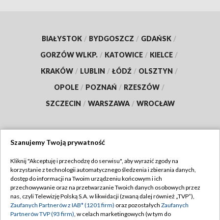
BIAŁYSTOK
/
BYDGOSZCZ
/
GDAŃSK
/
GORZÓW WLKP.
/
KATOWICE
/
KIELCE
/
KRAKÓW
/
LUBLIN
/
ŁÓDŹ
/
OLSZTYN
/
OPOLE
/
POZNAŃ
/
RZESZÓW
/
SZCZECIN
/
WARSZAWA
/
WROCŁAW
Szanujemy Twoją prywatność
Dołącz do nas:
Kliknij "Akceptuję i przechodzę do serwisu", aby wyrazić zgody na
korzystanie z technologii automatycznego śledzenia i zbierania danych,
TVP
dostęp do informacji na Twoim urządzeniu końcowym i ich
Abonament TVP
przechowywanie oraz na przetwarzanie Twoich danych osobowych przez
Regulamin TVP
nas, czyli Telewizję Polską S.A. w likwidacji (zwaną dalej również „TVP”),
Emisja w TVP
Zaufanych Partnerów z IAB* (1201 firm)
oraz pozostałych
Zaufanych
Polityka prywatności
Partnerów TVP (93 firm)
, w celach marketingowych (w tym do
Centrum informacji TVP