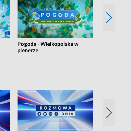
Pogoda - Wielkopolska w
Eko prognoza
plenerze