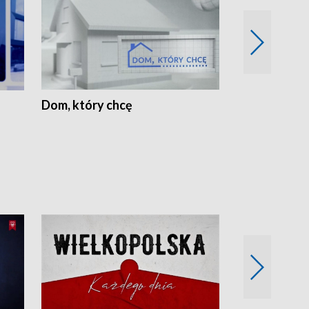
Dom, który chcę
Biznes Wielk