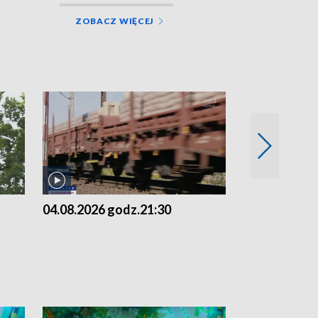
ZOBACZ WIĘCEJ
04.08.2026 godz.21:30
04.08.2026 g