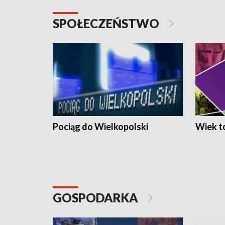
SPOŁECZEŃSTWO
Pociąg do Wielkopolski
Wiek to
GOSPODARKA