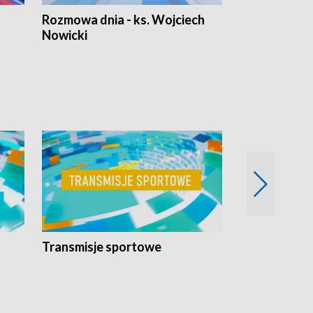
Rozmowa dnia - ks. Wojciech
Euro Fakty
Nowicki
Transmisje sportowe
Reportaże s