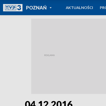
POWRÓT DO
POZNAŃ
AKTUALNOŚCI
PR
TVP REGIONY
04.12.2016