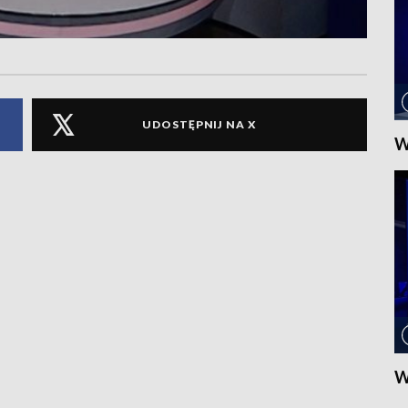
UDOSTĘPNIJ NA X
W
W