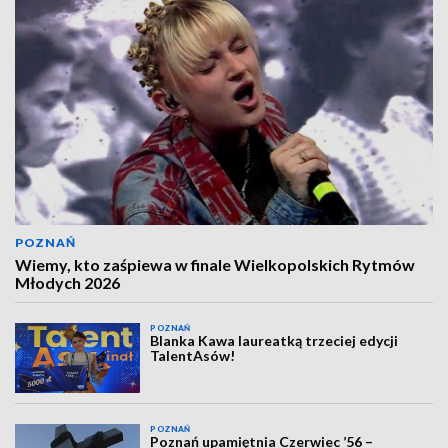
POZNAŃ
Wiemy, kto zaśpiewa w finale Wielkopolskich Rytmów
Młodych 2026
POZNAŃ
Blanka Kawa laureatką trzeciej edycji
TalentAsów!
POZNAŃ
Poznań upamiętnia Czerwiec ’56 –