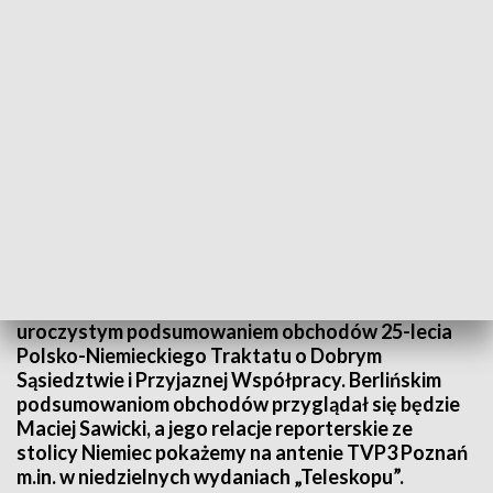
fot. TVP3 Poznań
11. grudnia w Berlinie pary prezydenckie Polski i
Niemiec wysłuchają koncertu, który będzie
uroczystym podsumowaniem obchodów 25-lecia
Polsko-Niemieckiego Traktatu o Dobrym
Sąsiedztwie i Przyjaznej Współpracy. Berlińskim
podsumowaniom obchodów przyglądał się będzie
Maciej Sawicki, a jego relacje reporterskie ze
stolicy Niemiec pokażemy na antenie TVP3 Poznań
m.in. w niedzielnych wydaniach „Teleskopu”.