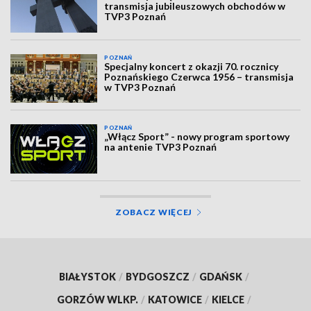
transmisja jubileuszowych obchodów w
TVP3 Poznań
POZNAŃ
Specjalny koncert z okazji 70. rocznicy
Poznańskiego Czerwca 1956 – transmisja
w TVP3 Poznań
POZNAŃ
„Włącz Sport” - nowy program sportowy
na antenie TVP3 Poznań
ZOBACZ WIĘCEJ
BIAŁYSTOK
/
BYDGOSZCZ
/
GDAŃSK
/
GORZÓW WLKP.
/
KATOWICE
/
KIELCE
/