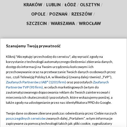
KRAKÓW
/
LUBLIN
/
ŁÓDŹ
/
OLSZTYN
/
OPOLE
/
POZNAŃ
/
RZESZÓW
/
SZCZECIN
/
WARSZAWA
/
WROCŁAW
Szanujemy Twoją prywatność
Dołącz do nas:
Kliknij "Akceptuję i przechodzę do serwisu", aby wyrazić zgody na
korzystanie z technologii automatycznego śledzenia i zbierania danych,
TVP
dostęp do informacji na Twoim urządzeniu końcowym i ich
Abonament TVP
przechowywanie oraz na przetwarzanie Twoich danych osobowych przez
Regulamin TVP
nas, czyli Telewizję Polską S.A. w likwidacji (zwaną dalej również „TVP”),
Emisja w TVP
Polityka prywatności
Zaufanych Partnerów z IAB* (1201 firm)
oraz pozostałych
Zaufanych
Partnerów TVP (93 firm)
, w celach marketingowych (w tym do
Centrum informacji TVP
Moje zgody
zautomatyzowanego dopasowania reklam do Twoich zainteresowań i
mierzenia ich skuteczności) i pozostałych, które wskazujemy poniżej, a
Naziemna Telewizja Cyfrowa
Pomoc
także zgody na udostępnianie przez nas identyfikatora PPID do Google.
Sklep TVP
Biuro reklamy
Twoje dane osobowe zbierane podczas odwiedzania przez Ciebie naszych
Rada Programowa
Kontakt
poszczególnych serwisów
zwanych dalej „Portalem”, w tym informacje
zapisywane za pomocą technologii takich jak: pliki cookie, sygnalizatory
System NOS