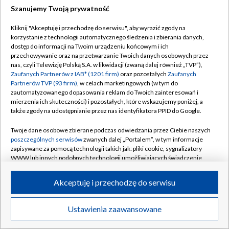
Szanujemy Twoją prywatność
Dołącz do nas:
Kliknij "Akceptuję i przechodzę do serwisu", aby wyrazić zgody na
korzystanie z technologii automatycznego śledzenia i zbierania danych,
TVP
dostęp do informacji na Twoim urządzeniu końcowym i ich
Abonament TVP
przechowywanie oraz na przetwarzanie Twoich danych osobowych przez
Regulamin TVP
nas, czyli Telewizję Polską S.A. w likwidacji (zwaną dalej również „TVP”),
Emisja w TVP
Polityka prywatności
Zaufanych Partnerów z IAB* (1201 firm)
oraz pozostałych
Zaufanych
Partnerów TVP (93 firm)
, w celach marketingowych (w tym do
Centrum informacji TVP
Moje zgody
zautomatyzowanego dopasowania reklam do Twoich zainteresowań i
mierzenia ich skuteczności) i pozostałych, które wskazujemy poniżej, a
Naziemna Telewizja Cyfrowa
Pomoc
także zgody na udostępnianie przez nas identyfikatora PPID do Google.
Sklep TVP
Biuro reklamy
Twoje dane osobowe zbierane podczas odwiedzania przez Ciebie naszych
Rada Programowa
Kontakt
poszczególnych serwisów
zwanych dalej „Portalem”, w tym informacje
zapisywane za pomocą technologii takich jak: pliki cookie, sygnalizatory
System NOS
WWW lub innych podobnych technologii umożliwiających świadczenie
dopasowanych i bezpiecznych usług, personalizację treści oraz reklam,
Informacje o nadawcy
Kanały
udostępnianie funkcji mediów społecznościowych oraz analizowanie
Akceptuję i przechodzę do serwisu
ruchu w Internecie.
Program dla prasy
©2026 Telewizja Polska S.A. w likwidacji
Biuro Reklamy
Twoje dane osobowe zbierane podczas odwiedzania przez Ciebie
Ustawienia zaawansowane
poszczególnych serwisów
na Portalu, takie jak adresy IP, identyfikatory
Ogłoszenie przetargowe
Twoich urządzeń końcowych i identyfikatory plików cookie, informacje o