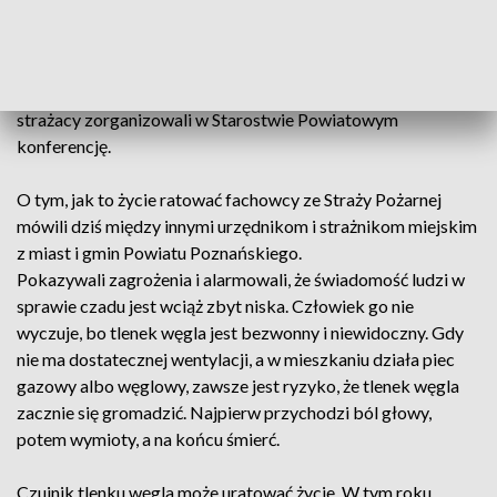
było ponad 2 tysiące pożarów mieszkań, 275 osób było w
nich rannych, a zginęły 23 osoby. W tym samym 2015 roku
czadem śmiertelnie zatruło się w Wielkopolsce 6 osób. Małe,
niepozorne urządzenia mogą te statystyki zmienić i dlatego
strażacy zorganizowali w Starostwie Powiatowym
konferencję.
O tym, jak to życie ratować fachowcy ze Straży Pożarnej
mówili dziś między innymi urzędnikom i strażnikom miejskim
z miast i gmin Powiatu Poznańskiego.
Pokazywali zagrożenia i alarmowali, że świadomość ludzi w
sprawie czadu jest wciąż zbyt niska. Człowiek go nie
wyczuje, bo tlenek węgla jest bezwonny i niewidoczny. Gdy
nie ma dostatecznej wentylacji, a w mieszkaniu działa piec
gazowy albo węglowy, zawsze jest ryzyko, że tlenek węgla
zacznie się gromadzić. Najpierw przychodzi ból głowy,
potem wymioty, a na końcu śmierć.
Czujnik tlenku węgla może uratować życie. W tym roku