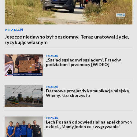
POZNAŃ
Jeszcze niedawno był bezdomny. Teraz uratował życie,
ryzykując własnym
POZNAŃ
„Sąsiad sąsiadowi sąsiadem”. Przeciw
podziałom i przemocy [WIDEO]
POZNAŃ
Darmowe przejazdy komunikacją miejską.
Wiemy, kto skorzysta
POZNAŃ
Lech Poznań odpowiedział na apel chorych
dzieci. „Mamy jeden cel: wygrywanie”