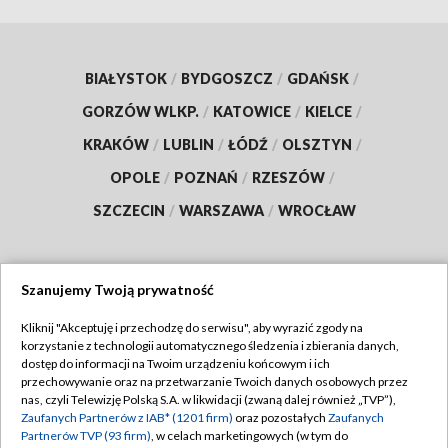
BIAŁYSTOK
/
BYDGOSZCZ
/
GDAŃSK
/
GORZÓW WLKP.
/
KATOWICE
/
KIELCE
/
KRAKÓW
/
LUBLIN
/
ŁÓDŹ
/
OLSZTYN
/
OPOLE
/
POZNAŃ
/
RZESZÓW
/
SZCZECIN
/
WARSZAWA
/
WROCŁAW
Szanujemy Twoją prywatność
Dołącz do nas:
Kliknij "Akceptuję i przechodzę do serwisu", aby wyrazić zgody na
korzystanie z technologii automatycznego śledzenia i zbierania danych,
TVP
dostęp do informacji na Twoim urządzeniu końcowym i ich
Abonament TVP
przechowywanie oraz na przetwarzanie Twoich danych osobowych przez
Regulamin TVP
nas, czyli Telewizję Polską S.A. w likwidacji (zwaną dalej również „TVP”),
Emisja w TVP
Zaufanych Partnerów z IAB* (1201 firm)
oraz pozostałych
Zaufanych
Polityka prywatności
Partnerów TVP (93 firm)
, w celach marketingowych (w tym do
Centrum informacji TVP