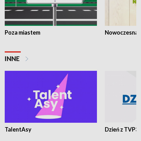
Poza miastem
Nowoczesna 
INNE
TalentAsy
Dzień z TVP3