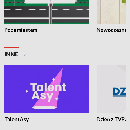
Poza miastem
Nowoczesna 
INNE
TalentAsy
Dzień z TVP3