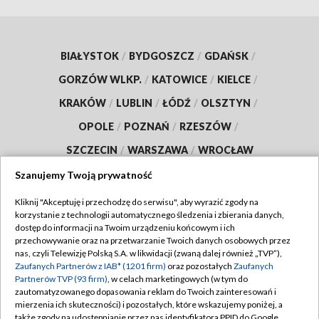
BIAŁYSTOK
/
BYDGOSZCZ
/
GDAŃSK
/
GORZÓW WLKP.
/
KATOWICE
/
KIELCE
/
KRAKÓW
/
LUBLIN
/
ŁÓDŹ
/
OLSZTYN
/
OPOLE
/
POZNAŃ
/
RZESZÓW
/
SZCZECIN
/
WARSZAWA
/
WROCŁAW
Szanujemy Twoją prywatność
Kliknij "Akceptuję i przechodzę do serwisu", aby wyrazić zgody na
korzystanie z technologii automatycznego śledzenia i zbierania danych,
Dołącz do nas:
dostęp do informacji na Twoim urządzeniu końcowym i ich
przechowywanie oraz na przetwarzanie Twoich danych osobowych przez
TVP
nas, czyli Telewizję Polską S.A. w likwidacji (zwaną dalej również „TVP”),
Zaufanych Partnerów z IAB* (1201 firm)
oraz pozostałych
Zaufanych
Abonament TVP
Regulamin TVP
Partnerów TVP (93 firm)
, w celach marketingowych (w tym do
zautomatyzowanego dopasowania reklam do Twoich zainteresowań i
Emisja w TVP
Polityka prywatności
mierzenia ich skuteczności) i pozostałych, które wskazujemy poniżej, a
Centrum informacji TVP
także zgody na udostępnianie przez nas identyfikatora PPID do Google.