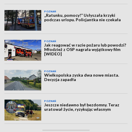
POZNAŃ
„Ratunku, pomocy!” Usłyszała krzyki
podczas urlopu. Policjantka nie czekała
POZNAŃ
Jak reagować w razie pożaru lub powodzi?
Młodzież z OSP nagrała wyjątkowy film
[WIDEO]
POZNAŃ
Wielkopolska zyska dwa nowe miasta.
Decyzja zapadła
POZNAŃ
Jeszcze niedawno był bezdomny. Teraz
uratował życie, ryzykując własnym