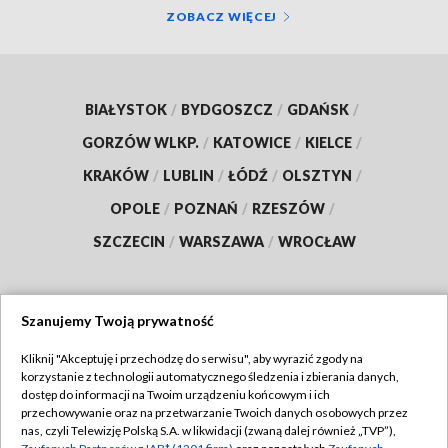
ZOBACZ WIĘCEJ
BIAŁYSTOK
/
BYDGOSZCZ
/
GDAŃSK
/
GORZÓW WLKP.
/
KATOWICE
/
KIELCE
/
KRAKÓW
/
LUBLIN
/
ŁÓDŹ
/
OLSZTYN
/
OPOLE
/
POZNAŃ
/
RZESZÓW
/
SZCZECIN
/
WARSZAWA
/
WROCŁAW
Szanujemy Twoją prywatność
Dołącz do nas:
Kliknij "Akceptuję i przechodzę do serwisu", aby wyrazić zgody na
korzystanie z technologii automatycznego śledzenia i zbierania danych,
TVP
dostęp do informacji na Twoim urządzeniu końcowym i ich
Abonament TVP
przechowywanie oraz na przetwarzanie Twoich danych osobowych przez
Regulamin TVP
nas, czyli Telewizję Polską S.A. w likwidacji (zwaną dalej również „TVP”),
Emisja w TVP