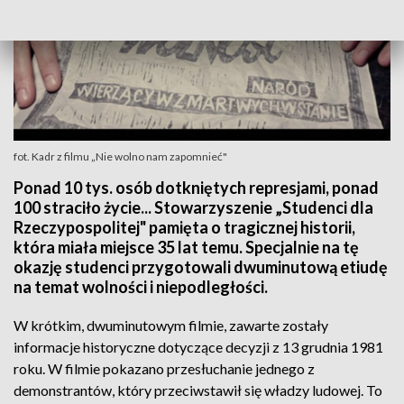
fot. Kadr z filmu „Nie wolno nam zapomnieć"
Ponad 10 tys. osób dotkniętych represjami, ponad
100 straciło życie... Stowarzyszenie „Studenci dla
Rzeczypospolitej" pamięta o tragicznej historii,
która miała miejsce 35 lat temu. Specjalnie na tę
okazję studenci przygotowali dwuminutową etiudę
na temat wolności i niepodległości.
W krótkim, dwuminutowym filmie, zawarte zostały
informacje historyczne dotyczące decyzji z 13 grudnia 1981
roku. W filmie pokazano przesłuchanie jednego z
demonstrantów, który przeciwstawił się władzy ludowej. To