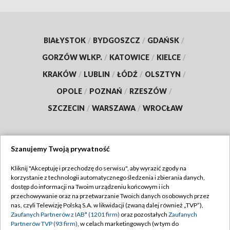
BIAŁYSTOK
/
BYDGOSZCZ
/
GDAŃSK
/
GORZÓW WLKP.
/
KATOWICE
/
KIELCE
/
KRAKÓW
/
LUBLIN
/
ŁÓDŹ
/
OLSZTYN
/
OPOLE
/
POZNAŃ
/
RZESZÓW
/
SZCZECIN
/
WARSZAWA
/
WROCŁAW
Szanujemy Twoją prywatność
Dołącz do nas:
Kliknij "Akceptuję i przechodzę do serwisu", aby wyrazić zgody na
korzystanie z technologii automatycznego śledzenia i zbierania danych,
TVP
dostęp do informacji na Twoim urządzeniu końcowym i ich
Abonament TVP
przechowywanie oraz na przetwarzanie Twoich danych osobowych przez
Regulamin TVP
nas, czyli Telewizję Polską S.A. w likwidacji (zwaną dalej również „TVP”),
Emisja w TVP
Zaufanych Partnerów z IAB* (1201 firm)
oraz pozostałych
Zaufanych
Polityka prywatności
Partnerów TVP (93 firm)
, w celach marketingowych (w tym do
Centrum informacji TVP