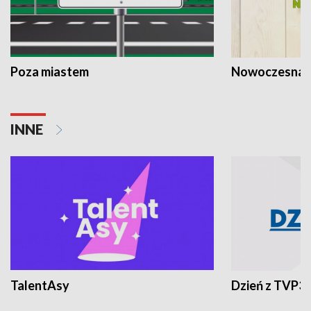
Poza miastem
Nowoczesna 
INNE
TalentAsy
Dzień z TVP3