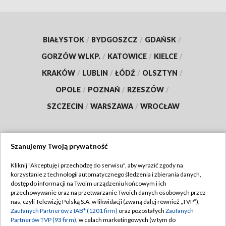
BIAŁYSTOK
/
BYDGOSZCZ
/
GDAŃSK
/
GORZÓW WLKP.
/
KATOWICE
/
KIELCE
/
KRAKÓW
/
LUBLIN
/
ŁÓDŹ
/
OLSZTYN
/
OPOLE
/
POZNAŃ
/
RZESZÓW
/
SZCZECIN
/
WARSZAWA
/
WROCŁAW
Szanujemy Twoją prywatność
Dołącz do nas:
Kliknij "Akceptuję i przechodzę do serwisu", aby wyrazić zgody na
korzystanie z technologii automatycznego śledzenia i zbierania danych,
TVP
dostęp do informacji na Twoim urządzeniu końcowym i ich
Abonament TVP
przechowywanie oraz na przetwarzanie Twoich danych osobowych przez
Regulamin TVP
nas, czyli Telewizję Polską S.A. w likwidacji (zwaną dalej również „TVP”),
Emisja w TVP
Zaufanych Partnerów z IAB* (1201 firm)
oraz pozostałych
Zaufanych
Polityka prywatności
Partnerów TVP (93 firm)
, w celach marketingowych (w tym do
Centrum informacji TVP