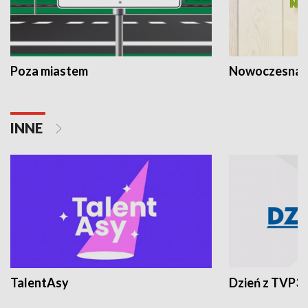
Poza miastem
Nowoczesna 
INNE
TalentAsy
Dzień z TVP3