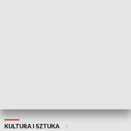
HISTORIA
70. rocznica Powstania
Narodowy Dzi
Poznańskiego Czerwca 1956 roku
Powstania Wi
KULTURA I SZTUKA