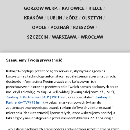
GORZÓW WLKP.
/
KATOWICE
/
KIELCE
/
KRAKÓW
/
LUBLIN
/
ŁÓDŹ
/
OLSZTYN
/
OPOLE
/
POZNAŃ
/
RZESZÓW
/
SZCZECIN
/
WARSZAWA
/
WROCŁAW
Szanujemy Twoją prywatność
Dołącz do nas:
Kliknij "Akceptuję i przechodzę do serwisu", aby wyrazić zgody na
korzystanie z technologii automatycznego śledzenia i zbierania danych,
TVP
dostęp do informacji na Twoim urządzeniu końcowym i ich
Abonament TVP
przechowywanie oraz na przetwarzanie Twoich danych osobowych przez
Regulamin TVP
nas, czyli Telewizję Polską S.A. w likwidacji (zwaną dalej również „TVP”),
Emisja w TVP
Zaufanych Partnerów z IAB* (1201 firm)
oraz pozostałych
Zaufanych
Polityka prywatności
Partnerów TVP (93 firm)
, w celach marketingowych (w tym do
Centrum informacji TVP
Moje zgody
zautomatyzowanego dopasowania reklam do Twoich zainteresowań i
mierzenia ich skuteczności) i pozostałych, które wskazujemy poniżej, a
Naziemna Telewizja Cyfrowa
Pomoc
także zgody na udostępnianie przez nas identyfikatora PPID do Google.
Sklep TVP
Biuro reklamy
Twoje dane osobowe zbierane podczas odwiedzania przez Ciebie naszych