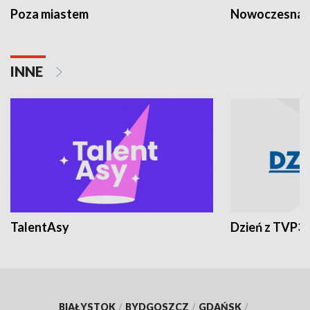
Poza miastem
Nowoczesna 
INNE
TalentAsy
Dzień z TVP3
BIAŁYSTOK
/
BYDGOSZCZ
/
GDAŃSK
/