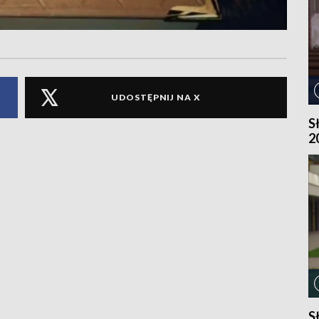
UDOSTĘPNIJ NA X
S
2
S