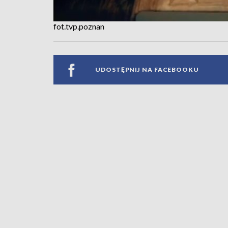
fot.tvp.poznan
UDOSTĘPNIJ NA FACEBOOKU