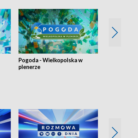
Pogoda - Wielkopolska w
Eko prognoza
plenerze