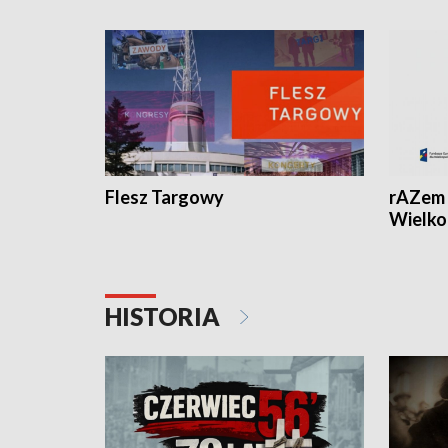
Flesz Targowy
rAZem 
Wielko
HISTORIA