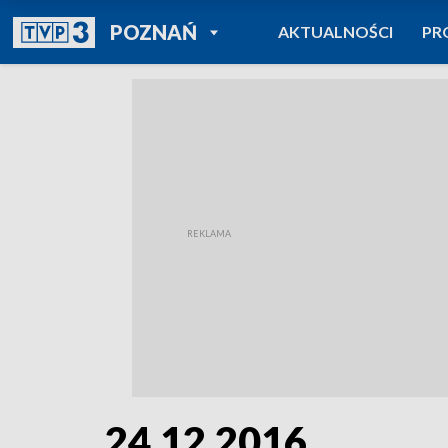
POWRÓT DO
POZNAŃ
AKTUALNOŚCI
PR
TVP REGIONY
24.12.2016