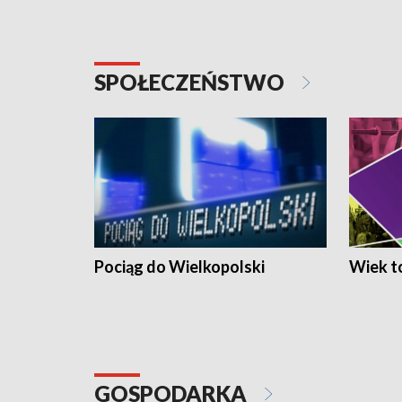
SPOŁECZEŃSTWO
Pociąg do Wielkopolski
Wiek to
GOSPODARKA