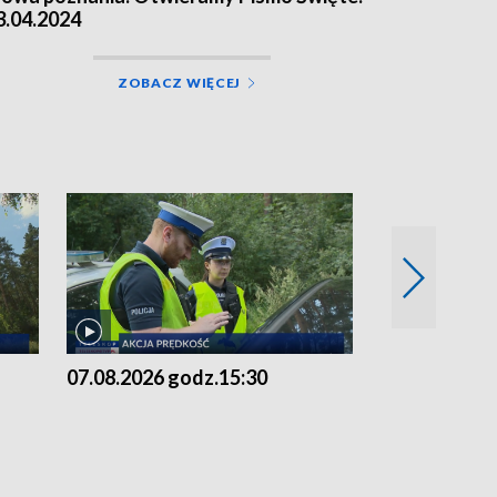
3.04.2024
ZOBACZ WIĘCEJ
07.08.2026 godz.15:30
06.08.2026 g