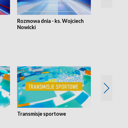
Rozmowa dnia - ks. Wojciech
Euro Fakty
Nowicki
Transmisje sportowe
Reportaże s