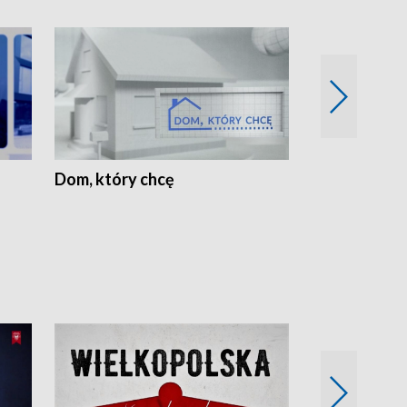
Dom, który chcę
Biznes Wielk