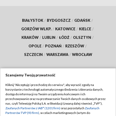
BIAŁYSTOK
/
BYDGOSZCZ
/
GDAŃSK
/
GORZÓW WLKP.
/
KATOWICE
/
KIELCE
/
KRAKÓW
/
LUBLIN
/
ŁÓDŹ
/
OLSZTYN
/
OPOLE
/
POZNAŃ
/
RZESZÓW
/
SZCZECIN
/
WARSZAWA
/
WROCŁAW
Szanujemy Twoją prywatność
Dołącz do nas:
Kliknij "Akceptuję i przechodzę do serwisu", aby wyrazić zgody na
korzystanie z technologii automatycznego śledzenia i zbierania danych,
TVP
dostęp do informacji na Twoim urządzeniu końcowym i ich
Abonament TVP
przechowywanie oraz na przetwarzanie Twoich danych osobowych przez
Regulamin TVP
nas, czyli Telewizję Polską S.A. w likwidacji (zwaną dalej również „TVP”),
Emisja w TVP
Zaufanych Partnerów z IAB* (1201 firm)
oraz pozostałych
Zaufanych
Polityka prywatności
Partnerów TVP (93 firm)
, w celach marketingowych (w tym do
Centrum informacji TVP