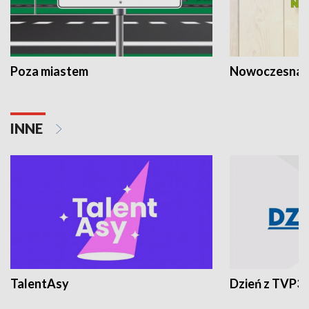
Poza miastem
Nowoczesna 
INNE
TalentAsy
Dzień z TVP3