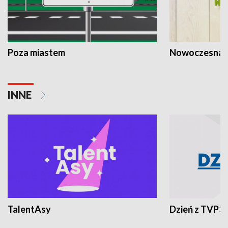
Poza miastem
Nowoczesna 
INNE
TalentAsy
Dzień z TVP3