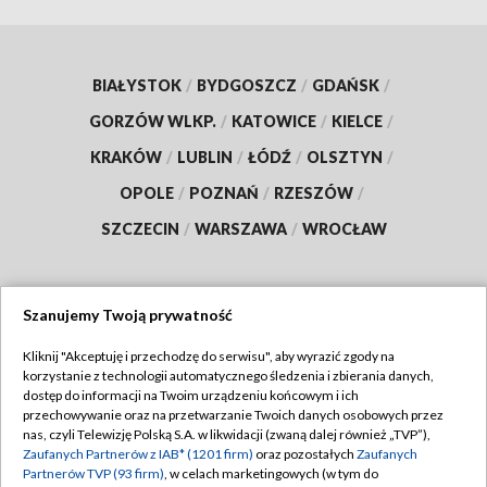
BIAŁYSTOK
/
BYDGOSZCZ
/
GDAŃSK
/
GORZÓW WLKP.
/
KATOWICE
/
KIELCE
/
KRAKÓW
/
LUBLIN
/
ŁÓDŹ
/
OLSZTYN
/
OPOLE
/
POZNAŃ
/
RZESZÓW
/
SZCZECIN
/
WARSZAWA
/
WROCŁAW
Szanujemy Twoją prywatność
Dołącz do nas:
Kliknij "Akceptuję i przechodzę do serwisu", aby wyrazić zgody na
korzystanie z technologii automatycznego śledzenia i zbierania danych,
TVP
dostęp do informacji na Twoim urządzeniu końcowym i ich
Abonament TVP
przechowywanie oraz na przetwarzanie Twoich danych osobowych przez
Regulamin TVP
nas, czyli Telewizję Polską S.A. w likwidacji (zwaną dalej również „TVP”),
Emisja w TVP
Zaufanych Partnerów z IAB* (1201 firm)
oraz pozostałych
Zaufanych
Polityka prywatności
Partnerów TVP (93 firm)
, w celach marketingowych (w tym do
Centrum informacji TVP