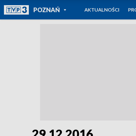
POWRÓT DO
POZNAŃ
AKTUALNOŚCI
PR
TVP REGIONY
29.12.2016