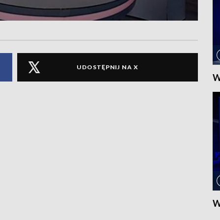
UDOSTĘPNIJ NA X
W
W