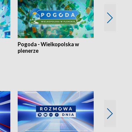
Pogoda - Wielkopolska w
Eko prognoza
plenerze