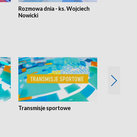
Rozmowa dnia - ks. Wojciech
Euro Fakty
Nowicki
Transmisje sportowe
Reportaże s