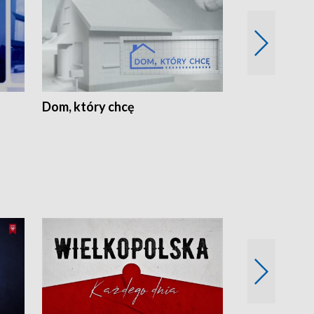
Dom, który chcę
Biznes Wielk