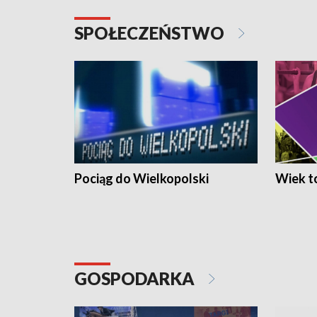
SPOŁECZEŃSTWO
Pociąg do Wielkopolski
Wiek to
GOSPODARKA