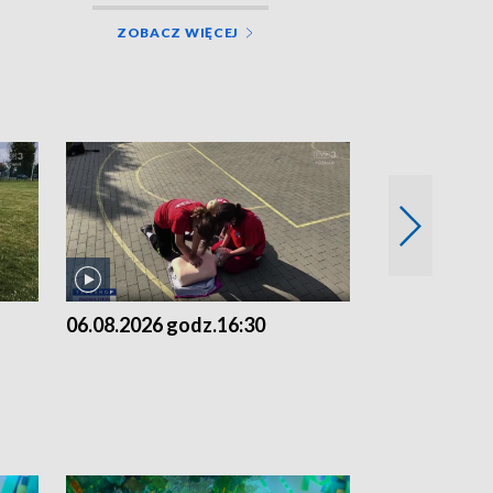
ZOBACZ WIĘCEJ
06.08.2026 godz.16:30
06.08.2026 g