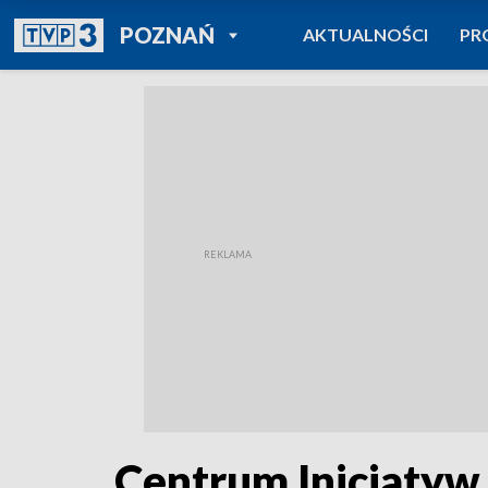
POWRÓT DO
POZNAŃ
AKTUALNOŚCI
PR
TVP REGIONY
Centrum Inicjatyw