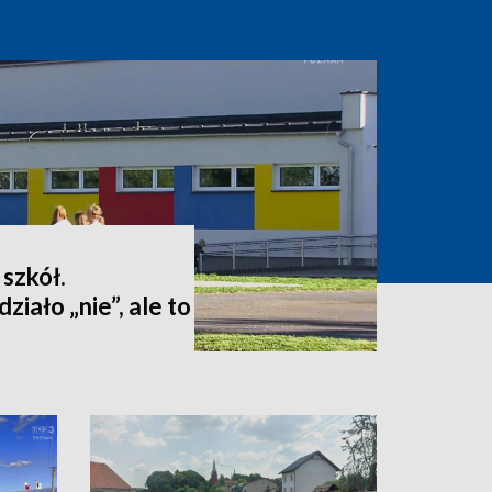
 szkół.
iało „nie”, ale to