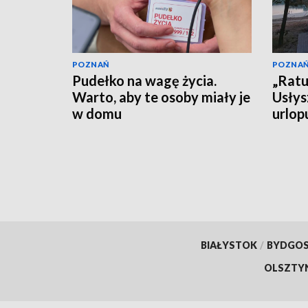
POZNAŃ
POZNA
Pudełko na wagę życia.
„Ratu
Warto, aby te osoby miały je
Usłys
w domu
urlop
czeka
BIAŁYSTOK
/
BYDGO
OLSZTY