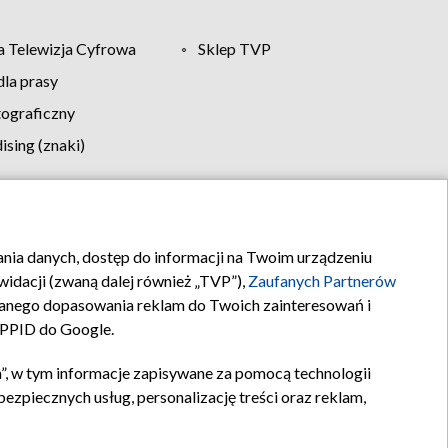
 Telewizja Cyfrowa
Sklep TVP
la prasy
tograficzny
sing (znaki)
klamy
Kontakt
rania danych, dostęp do informacji na Twoim urządzeniu
idacji (zwaną dalej również „TVP”),
Zaufanych Partnerów
anego dopasowania reklam do Twoich zainteresowań i
a PPID do Google.
”, w tym informacje zapisywane za pomocą technologii
zpiecznych usług, personalizację treści oraz reklam,