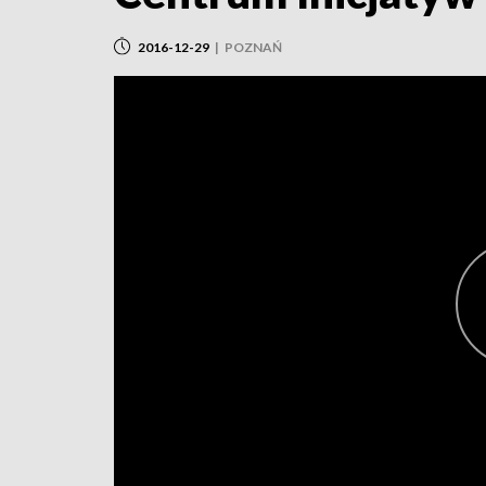
2016-12-29
|
POZNAŃ