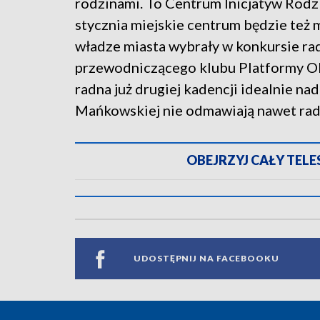
rodzinami. To Centrum Inicjatyw Rodzi
stycznia miejskie centrum będzie też 
władze miasta wybrały w konkursie r
przewodniczącego klubu Platformy Ob
radna już drugiej kadencji idealnie n
Mańkowskiej nie odmawiają nawet radn
OBEJRZYJ CAŁY TELESK
UDOSTĘPNIJ NA FACEBOOKU