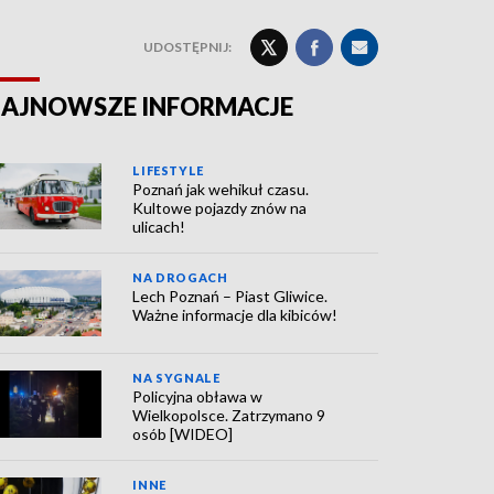
UDOSTĘPNIJ:
AJNOWSZE INFORMACJE
LIFESTYLE
Poznań jak wehikuł czasu.
Kultowe pojazdy znów na
ulicach!
NA DROGACH
Lech Poznań – Piast Gliwice.
Ważne informacje dla kibiców!
NA SYGNALE
Policyjna obława w
Wielkopolsce. Zatrzymano 9
osób [WIDEO]
INNE