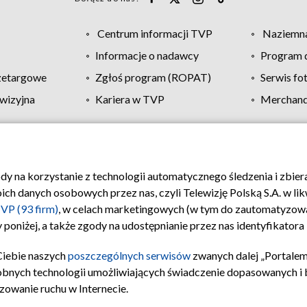
Centrum informacji TVP
Naziemna
Informacje o nadawcy
Program d
zetargowe
Zgłoś program (ROPAT)
Serwis fo
wizyjna
Kariera w TVP
Merchandi
Polityka prywatności
Moje zgody
Pomoc
Biuro re
ody na korzystanie z technologii automatycznego śledzenia i zbie
 danych osobowych przez nas, czyli Telewizję Polską S.A. w likw
VP (93 firm)
, w celach marketingowych (w tym do zautomatyzow
 poniżej, a także zgody na udostępnianie przez nas identyfikator
Ciebie naszych
poszczególnych serwisów
zwanych dalej „Portalem
obnych technologii umożliwiających świadczenie dopasowanych i be
zowanie ruchu w Internecie.