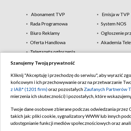
Abonament TVP
Emisja w TVP
Rada Programowa
System NOS
Biuro Reklamy
Ogłoszenie pr
Oferta Handlowa
Akademia Tele
Telegazeta ogłoszenia
Szanujemy Twoją prywatność
Regulamin TVP
Kliknij "Akceptuję i przechodzę do serwisu", aby wyrazić zg
końcowym i ich przechowywanie oraz na przetwarzanie Twoich
z IAB* (1201 firm)
oraz pozostałych
Zaufanych Partnerów T
mierzenia ich skuteczności) i pozostałych, które wskazujemy
Twoje dane osobowe zbierane podczas odwiedzania przez 
takich jak: pliki cookie, sygnalizatory WWW lub innych pod
udostępnianie funkcji mediów społecznościowych oraz anali