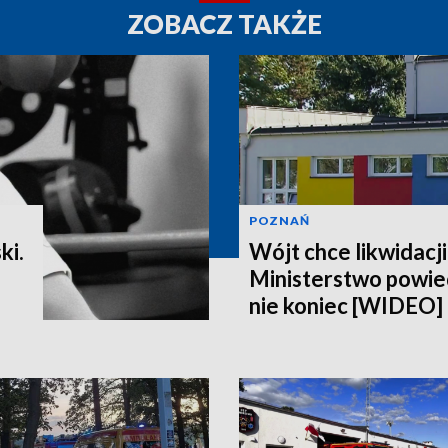
ZOBACZ TAKŻE
POZNAŃ
ki.
Wójt chce likwidacji
Ministerstwo powiedz
nie koniec [WIDEO]