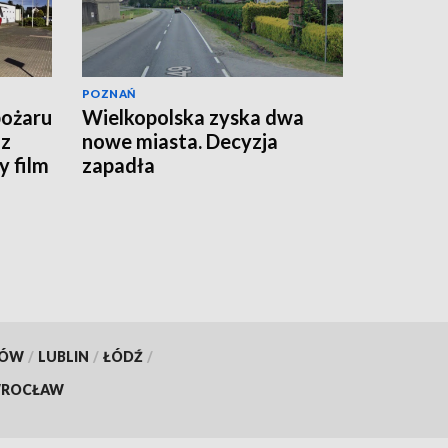
POZNAŃ
pożaru
Wielkopolska zyska dwa
 z
nowe miasta. Decyzja
 film
zapadła
KÓW
/
LUBLIN
/
ŁÓDŹ
/
ROCŁAW