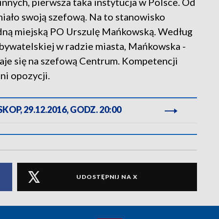
nnych, pierwsza taka instytucja w Polsce. Od
miało swoją szefową. Na to stanowisko
adną miejską PO Urszulę Mańkowską. Według
ywatelskiej w radzie miasta, Mańkowska -
adaje się na szefową Centrum. Kompetencji
i opozycji.
OP, 29.12.2016, GODZ. 20:00
UDOSTĘPNIJ NA X