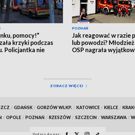
Ń
POZNAŃ
nku, pomocy!”
Jak reagować w razie 
zała krzyki podczas
lub powodzi? Młodzież
u. Policjantka nie
OSP nagrała wyjątkowy
ła
[WIDEO]
ZOBACZ WIĘCEJ
SZCZ
/
GDAŃSK
/
GORZÓW WLKP.
/
KATOWICE
/
KIELCE
/
KRA
N
/
OPOLE
/
POZNAŃ
/
RZESZÓW
/
SZCZECIN
/
WARSZAWA
/
W
Dołącz do nas: