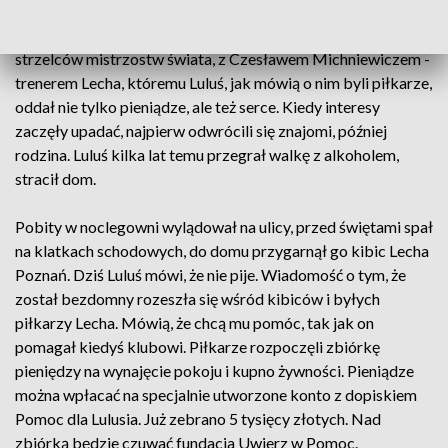
przedsiębiorcami wykupił z wojskowej Legii za blisko pół
miliona złotych. Zdjęcie z Grzegorzem Lato, królem
strzelców mistrzostw świata, z Czesławem Michniewiczem -
trenerem Lecha, któremu Luluś, jak mówią o nim byli piłkarze,
oddał nie tylko pieniądze, ale też serce. Kiedy interesy
zaczęły upadać, najpierw odwrócili się znajomi, później
rodzina. Luluś kilka lat temu przegrał walkę z alkoholem,
stracił dom.
Pobity w noclegowni wylądował na ulicy, przed świętami spał
na klatkach schodowych, do domu przygarnął go kibic Lecha
Poznań. Dziś Luluś mówi, że nie pije. Wiadomość o tym, że
został bezdomny rozeszła się wśród kibiców i byłych
piłkarzy Lecha. Mówią, że chcą mu pomóc, tak jak on
pomagał kiedyś klubowi. Piłkarze rozpoczęli zbiórkę
pieniędzy na wynajęcie pokoju i kupno żywności. Pieniądze
można wpłacać na specjalnie utworzone konto z dopiskiem
Pomoc dla Lulusia. Już zebrano 5 tysięcy złotych. Nad
zbiórką będzie czuwać fundacja Uwierz w Pomoc.