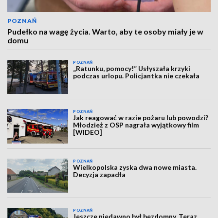
POZNAŃ
Pudełko na wagę życia. Warto, aby te osoby miały je w
domu
POZNAŃ
„Ratunku, pomocy!” Usłyszała krzyki
podczas urlopu. Policjantka nie czekała
POZNAŃ
Jak reagować w razie pożaru lub powodzi?
Młodzież z OSP nagrała wyjątkowy film
[WIDEO]
POZNAŃ
Wielkopolska zyska dwa nowe miasta.
Decyzja zapadła
POZNAŃ
Jeszcze niedawno był bezdomny. Teraz