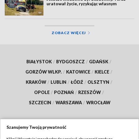
uratował życie, ryzykując własnym
ZOBACZ WIĘCEJ
BIAŁYSTOK
/
BYDGOSZCZ
/
GDAŃSK
/
GORZÓW WLKP.
/
KATOWICE
/
KIELCE
/
KRAKÓW
/
LUBLIN
/
ŁÓDŹ
/
OLSZTYN
/
OPOLE
/
POZNAŃ
/
RZESZÓW
/
SZCZECIN
/
WARSZAWA
/
WROCŁAW
Szanujemy Twoją prywatność
Dołącz do nas:
Kliknij "Akceptuję i przechodzę do serwisu", aby wyrazić zgody na