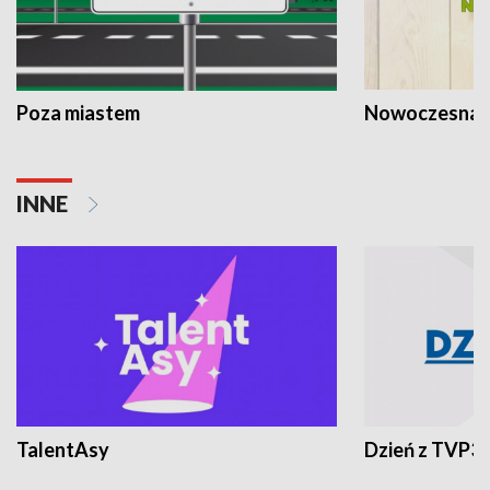
Poza miastem
Nowoczesna 
INNE
TalentAsy
Dzień z TVP3