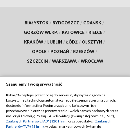
BIAŁYSTOK
/
BYDGOSZCZ
/
GDAŃSK
/
GORZÓW WLKP.
/
KATOWICE
/
KIELCE
/
KRAKÓW
/
LUBLIN
/
ŁÓDŹ
/
OLSZTYN
/
OPOLE
/
POZNAŃ
/
RZESZÓW
/
SZCZECIN
/
WARSZAWA
/
WROCŁAW
Szanujemy Twoją prywatność
Dołącz do nas:
Kliknij "Akceptuję i przechodzę do serwisu", aby wyrazić zgody na
korzystanie z technologii automatycznego śledzenia i zbierania danych,
TVP
dostęp do informacji na Twoim urządzeniu końcowym i ich
Abonament TVP
przechowywanie oraz na przetwarzanie Twoich danych osobowych przez
Regulamin TVP
nas, czyli Telewizję Polską S.A. w likwidacji (zwaną dalej również „TVP”),
Emisja w TVP
Zaufanych Partnerów z IAB* (1201 firm)
oraz pozostałych
Zaufanych
Polityka prywatności
Partnerów TVP (93 firm)
, w celach marketingowych (w tym do
Centrum informacji TVP