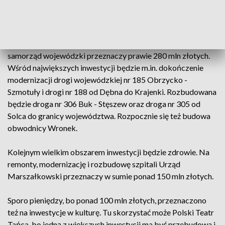
kwotę ponad 300 mln zł.
Na kolejnym miejscu rankingu są remonty, modernizacje i
budowy nowych dróg wojewódzkich. Łącznie na ten cel
samorząd wojewódzki przeznaczy prawie 280 mln złotych.
Wśród największych inwestycji będzie m.in. dokończenie
modernizacji drogi wojewódzkiej nr 185 Obrzycko -
Szmotuły i drogi nr 188 od Dębna do Krajenki. Rozbudowana
będzie droga nr 306 Buk - Stęszew oraz droga nr 305 od
Solca do granicy województwa. Rozpocznie się też budowa
obwodnicy Wronek.
Kolejnym wielkim obszarem inwestycji będzie zdrowie. Na
remonty, modernizację i rozbudowę szpitali Urząd
Marszałkowski przeznaczy w sumie ponad 150 mln złotych.
Sporo pieniędzy, bo ponad 100 mln złotych, przeznaczono
też na inwestycje w kulturę. Tu skorzystać może Polski Teatr
Tańca, bo jedną z większych inwestycji ma być przebudowa i