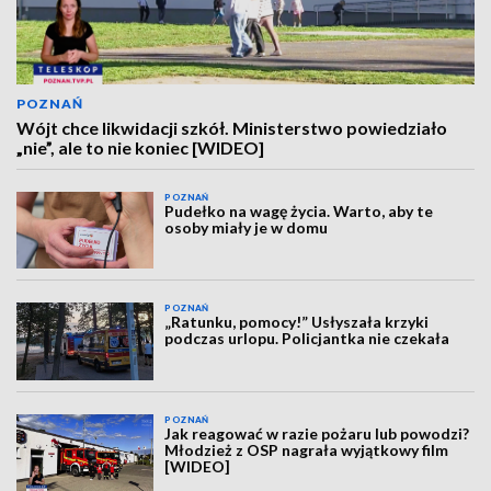
POZNAŃ
Wójt chce likwidacji szkół. Ministerstwo powiedziało
„nie”, ale to nie koniec [WIDEO]
POZNAŃ
Pudełko na wagę życia. Warto, aby te
osoby miały je w domu
POZNAŃ
„Ratunku, pomocy!” Usłyszała krzyki
podczas urlopu. Policjantka nie czekała
POZNAŃ
Jak reagować w razie pożaru lub powodzi?
Młodzież z OSP nagrała wyjątkowy film
[WIDEO]