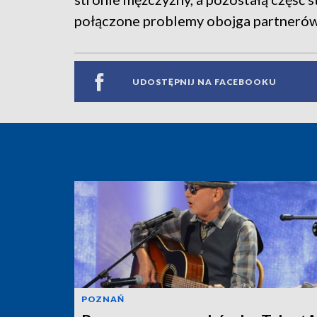
połączone problemy obojga partnerów
UDOSTĘPNIJ NA FACEBOOKU
POZNAŃ