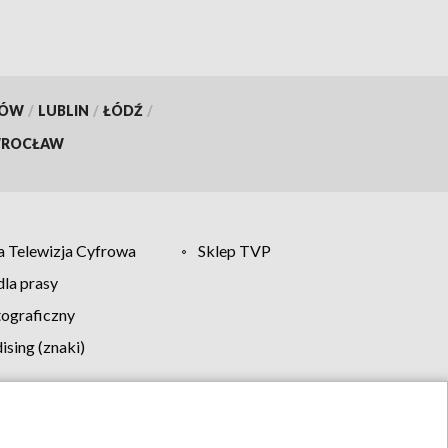
KÓW
/
LUBLIN
/
ŁÓDŹ
/
ROCŁAW
 Telewizja Cyfrowa
Sklep TVP
la prasy
tograficzny
sing (znaki)