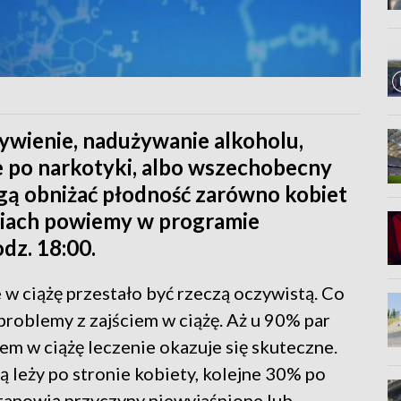
żywienie, nadużywanie alkoholu,
e po narkotyki, albo wszechobecny
gą obniżać płodność zarówno kobiet
eniach powiemy w programie
odz. 18:00.
 w ciążę przestało być rzeczą oczywistą. Co
 problemy z zajściem w ciążę. Aż u 90% par
em w ciążę leczenie okazuje się skuteczne.
leży po stronie kobiety, kolejne 30% po
stanowią przyczyny niewyjaśnione lub