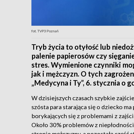
fot. TVP3 Poznań
Tryb życia to otyłość lub niedo
palenie papierosów czy sięgani
stres. Wymienione czynniki mo
jak i mężczyzn. O tych zagroż
„Medycyna i Ty”, 6. stycznia o g
W dzisiejszych czasach szybkie zajście
szósta para starająca się o dziecko ma
borykających się z problemami z zajści
Około 30% problemów z niepłodnością 
stronie mężczyzny, a pozostałą część 