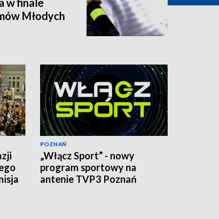
 w finale
tmów Młodych
POZNAŃ
zji
„Włącz Sport” - nowy
iego
program sportowy na
isja
antenie TVP3 Poznań