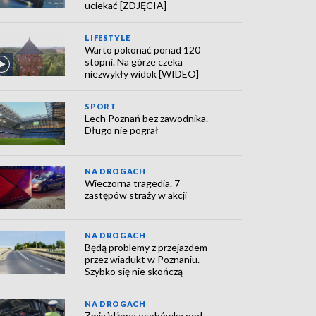
uciekać [ZDJĘCIA]
LIFESTYLE
Warto pokonać ponad 120
stopni. Na górze czeka
niezwykły widok [WIDEO]
SPORT
Lech Poznań bez zawodnika.
Długo nie pograł
NA DROGACH
Wieczorna tragedia. 7
zastępów straży w akcji
NA DROGACH
Będą problemy z przejazdem
przez wiadukt w Poznaniu.
Szybko się nie skończą
NA DROGACH
Zmiażdżona osobówka pod