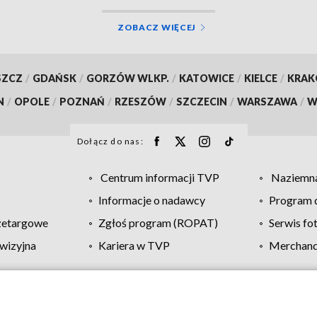
ZOBACZ WIĘCEJ
SZCZ
/
GDAŃSK
/
GORZÓW WLKP.
/
KATOWICE
/
KIELCE
/
KRA
N
/
OPOLE
/
POZNAŃ
/
RZESZÓW
/
SZCZECIN
/
WARSZAWA
/
W
Dołącz do nas:
Centrum informacji TVP
Naziemna
Informacje o nadawcy
Program d
zetargowe
Zgłoś program (ROPAT)
Serwis fo
wizyjna
Kariera w TVP
Merchandi