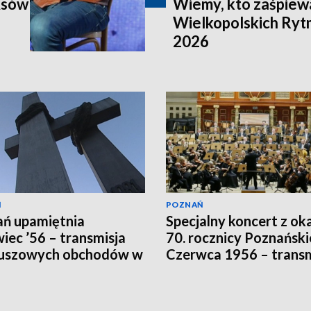
Asów
Wiemy, kto zaśpiewa
Wielkopolskich Ry
2026
Ń
POZNAŃ
ń upamiętnia
Specjalny koncert z oka
iec ’56 – transmisja
70. rocznicy Poznańsk
euszowych obchodów w
Czerwca 1956 – transm
 Poznań
w TVP3 Poznań