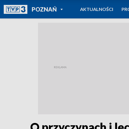
POWRÓT DO
POZNAŃ
AKTUALNOŚCI
PR
TVP REGIONY
O przyczynach i l