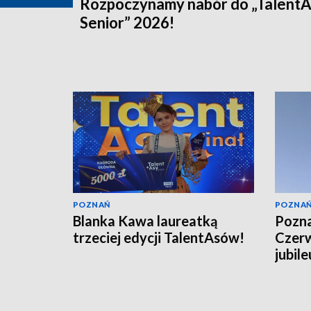
Rozpoczynamy nabór do „Talent
Senior” 2026!
POZNAŃ
POZNA
Blanka Kawa laureatką
Pozna
trzeciej edycji TalentAsów!
Czerw
jubil
TVP3