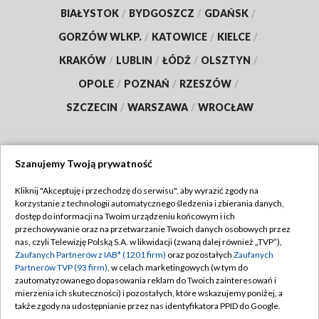
BIAŁYSTOK
/
BYDGOSZCZ
/
GDAŃSK
/
GORZÓW WLKP.
/
KATOWICE
/
KIELCE
/
KRAKÓW
/
LUBLIN
/
ŁÓDŹ
/
OLSZTYN
/
OPOLE
/
POZNAŃ
/
RZESZÓW
/
SZCZECIN
/
WARSZAWA
/
WROCŁAW
Szanujemy Twoją prywatność
Dołącz do nas:
Kliknij "Akceptuję i przechodzę do serwisu", aby wyrazić zgody na
korzystanie z technologii automatycznego śledzenia i zbierania danych,
TVP
dostęp do informacji na Twoim urządzeniu końcowym i ich
Abonament TVP
przechowywanie oraz na przetwarzanie Twoich danych osobowych przez
Regulamin TVP
nas, czyli Telewizję Polską S.A. w likwidacji (zwaną dalej również „TVP”),
Emisja w TVP
Polityka prywatności
Zaufanych Partnerów z IAB* (1201 firm)
oraz pozostałych
Zaufanych
Partnerów TVP (93 firm)
, w celach marketingowych (w tym do
Centrum informacji TVP
Moje zgody
zautomatyzowanego dopasowania reklam do Twoich zainteresowań i
mierzenia ich skuteczności) i pozostałych, które wskazujemy poniżej, a
Naziemna Telewizja Cyfrowa
Pomoc
także zgody na udostępnianie przez nas identyfikatora PPID do Google.