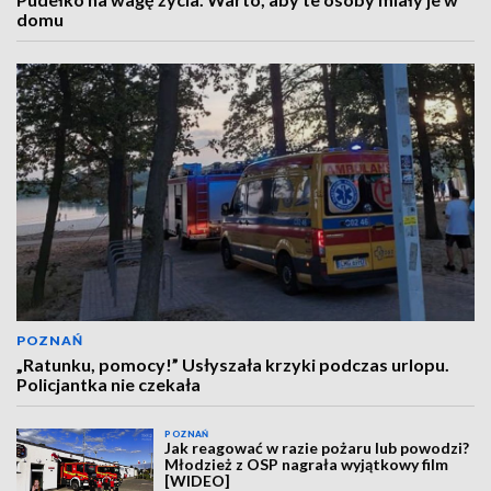
domu
POZNAŃ
„Ratunku, pomocy!” Usłyszała krzyki podczas urlopu.
Policjantka nie czekała
POZNAŃ
Jak reagować w razie pożaru lub powodzi?
Młodzież z OSP nagrała wyjątkowy film
[WIDEO]