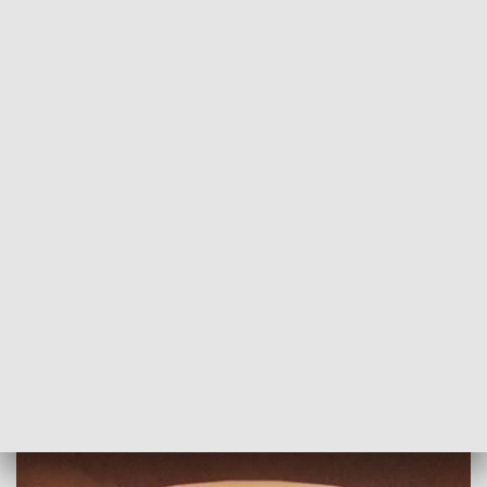
POWRÓT DO
POZNAŃ
TVP REGIONY
Rozpoczął się jeden z najgłośniejszych
procesów sądowych ostatnich lat
2017-01-03
redakcja