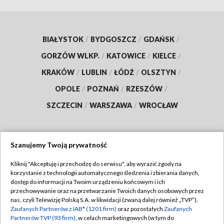
BIAŁYSTOK
/
BYDGOSZCZ
/
GDAŃSK
/
GORZÓW WLKP.
/
KATOWICE
/
KIELCE
/
KRAKÓW
/
LUBLIN
/
ŁÓDŹ
/
OLSZTYN
/
OPOLE
/
POZNAŃ
/
RZESZÓW
/
SZCZECIN
/
WARSZAWA
/
WROCŁAW
Szanujemy Twoją prywatność
Dołącz do nas:
Kliknij "Akceptuję i przechodzę do serwisu", aby wyrazić zgody na
korzystanie z technologii automatycznego śledzenia i zbierania danych,
TVP
dostęp do informacji na Twoim urządzeniu końcowym i ich
Abonament TVP
przechowywanie oraz na przetwarzanie Twoich danych osobowych przez
Regulamin TVP
nas, czyli Telewizję Polską S.A. w likwidacji (zwaną dalej również „TVP”),
Emisja w TVP
Zaufanych Partnerów z IAB* (1201 firm)
oraz pozostałych
Zaufanych
Polityka prywatności
Partnerów TVP (93 firm)
, w celach marketingowych (w tym do
Centrum informacji TVP