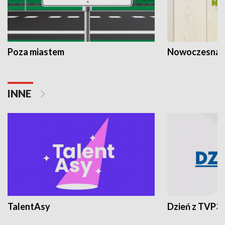
Poza miastem
Nowoczesna 
INNE
TalentAsy
Dzień z TVP3