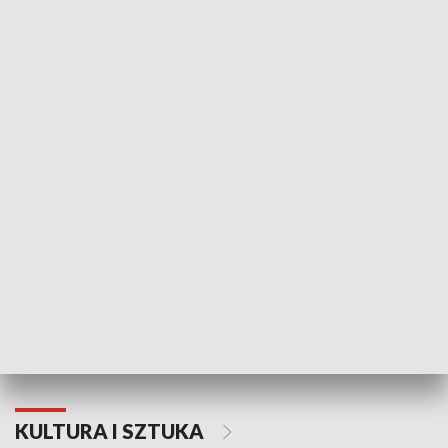
HISTORIA
70. rocznica Powstania
Narodowy Dzi
Poznańskiego Czerwca 1956 roku
Powstania Wi
KULTURA I SZTUKA