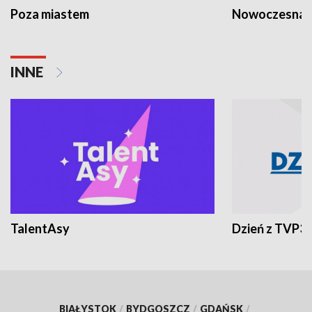
Poza miastem
Nowoczesna 
INNE
TalentAsy
Dzień z TVP3
BIAŁYSTOK
/
BYDGOSZCZ
/
GDAŃSK
/