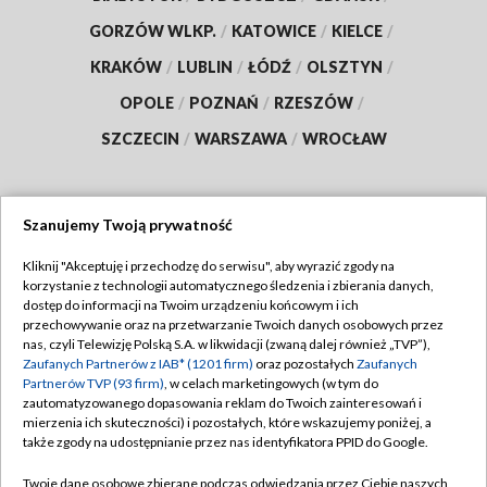
GORZÓW WLKP.
/
KATOWICE
/
KIELCE
/
KRAKÓW
/
LUBLIN
/
ŁÓDŹ
/
OLSZTYN
/
OPOLE
/
POZNAŃ
/
RZESZÓW
/
SZCZECIN
/
WARSZAWA
/
WROCŁAW
Szanujemy Twoją prywatność
Dołącz do nas:
Kliknij "Akceptuję i przechodzę do serwisu", aby wyrazić zgody na
korzystanie z technologii automatycznego śledzenia i zbierania danych,
TVP
dostęp do informacji na Twoim urządzeniu końcowym i ich
Abonament TVP
przechowywanie oraz na przetwarzanie Twoich danych osobowych przez
Regulamin TVP
nas, czyli Telewizję Polską S.A. w likwidacji (zwaną dalej również „TVP”),
Emisja w TVP
Zaufanych Partnerów z IAB* (1201 firm)
oraz pozostałych
Zaufanych
Polityka prywatności
Partnerów TVP (93 firm)
, w celach marketingowych (w tym do
Centrum informacji TVP
Moje zgody
zautomatyzowanego dopasowania reklam do Twoich zainteresowań i
mierzenia ich skuteczności) i pozostałych, które wskazujemy poniżej, a
Naziemna Telewizja Cyfrowa
Pomoc
także zgody na udostępnianie przez nas identyfikatora PPID do Google.
Sklep TVP
Biuro reklamy
Twoje dane osobowe zbierane podczas odwiedzania przez Ciebie naszych