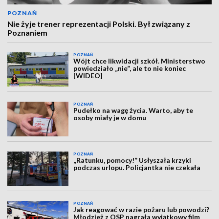
POZNAŃ
Nie żyje trener reprezentacji Polski. Był związany z
Poznaniem
POZNAŃ
Wójt chce likwidacji szkół. Ministerstwo
powiedziało „nie”, ale to nie koniec
[WIDEO]
POZNAŃ
Pudełko na wagę życia. Warto, aby te
osoby miały je w domu
POZNAŃ
„Ratunku, pomocy!” Usłyszała krzyki
podczas urlopu. Policjantka nie czekała
POZNAŃ
Jak reagować w razie pożaru lub powodzi?
Młodzież z OSP nagrała wyjątkowy film