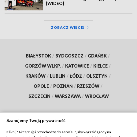
[WIDEO]
ZOBACZ WIĘCEJ
BIAŁYSTOK
/
BYDGOSZCZ
/
GDAŃSK
/
GORZÓW WLKP.
/
KATOWICE
/
KIELCE
/
KRAKÓW
/
LUBLIN
/
ŁÓDŹ
/
OLSZTYN
/
OPOLE
/
POZNAŃ
/
RZESZÓW
/
SZCZECIN
/
WARSZAWA
/
WROCŁAW
Szanujemy Twoją prywatność
Dołącz do nas:
Kliknij "Akceptuję i przechodzę do serwisu", aby wyrazić zgody na