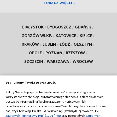
ZOBACZ WIĘCEJ
BIAŁYSTOK
/
BYDGOSZCZ
/
GDAŃSK
/
GORZÓW WLKP.
/
KATOWICE
/
KIELCE
/
KRAKÓW
/
LUBLIN
/
ŁÓDŹ
/
OLSZTYN
/
OPOLE
/
POZNAŃ
/
RZESZÓW
/
SZCZECIN
/
WARSZAWA
/
WROCŁAW
Szanujemy Twoją prywatność
Dołącz do nas:
Kliknij "Akceptuję i przechodzę do serwisu", aby wyrazić zgody na
korzystanie z technologii automatycznego śledzenia i zbierania danych,
TVP
dostęp do informacji na Twoim urządzeniu końcowym i ich
Abonament TVP
przechowywanie oraz na przetwarzanie Twoich danych osobowych przez
Regulamin TVP
nas, czyli Telewizję Polską S.A. w likwidacji (zwaną dalej również „TVP”),
Emisja w TVP
Polityka prywatności
Zaufanych Partnerów z IAB* (1201 firm)
oraz pozostałych
Zaufanych