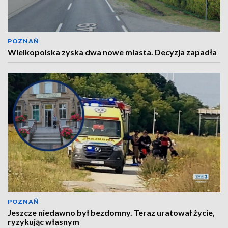
POZNAŃ
Wielkopolska zyska dwa nowe miasta. Decyzja zapadła
POZNAŃ
Jeszcze niedawno był bezdomny. Teraz uratował życie,
ryzykując własnym