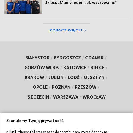
dzieci. „Mamy jeden cel: wygrywanie”
ZOBACZ WIĘCEJ
BIAŁYSTOK
/
BYDGOSZCZ
/
GDAŃSK
/
GORZÓW WLKP.
/
KATOWICE
/
KIELCE
/
KRAKÓW
/
LUBLIN
/
ŁÓDŹ
/
OLSZTYN
/
OPOLE
/
POZNAŃ
/
RZESZÓW
/
SZCZECIN
/
WARSZAWA
/
WROCŁAW
Szanujemy Twoją prywatność
Dołącz do nas:
Kliknij "Akceptuję i przechodzę do serwisu", aby wyrazić zgody na