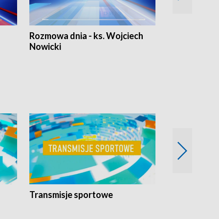
Rozmowa dnia - ks. Wojciech
Euro Fakty
Nowicki
Transmisje sportowe
Reportaże s