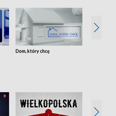
Dom, który chcę
Biznes Wielk