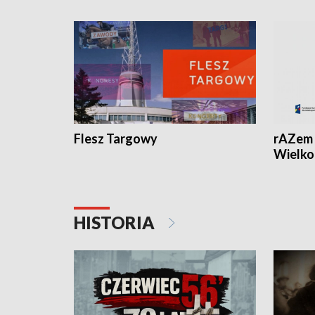
Flesz Targowy
rAZem 
Wielko
HISTORIA