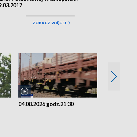
9.03.2017
ZOBACZ WIĘCEJ
04.08.2026 godz.21:30
04.08.2026 g