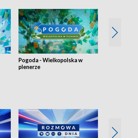
Pogoda - Wielkopolska w
Eko prognoza
plenerze