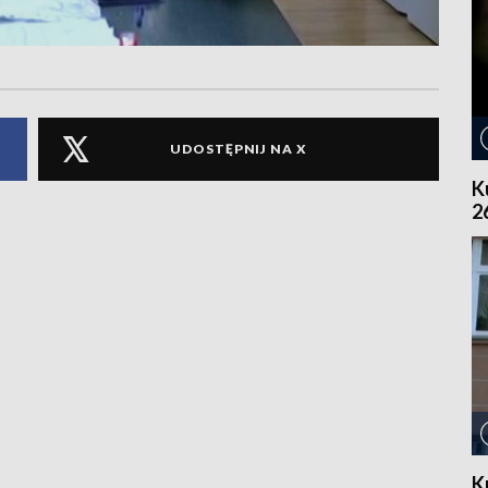
UDOSTĘPNIJ NA X
K
2
K