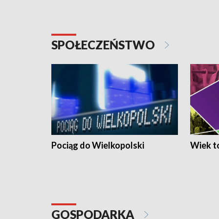
SPOŁECZEŃSTWO
Pociąg do Wielkopolski
Wiek to
GOSPODARKA