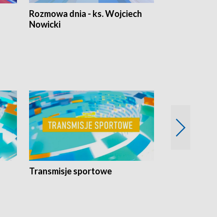
Rozmowa dnia - ks. Wojciech
Euro Fakty
Nowicki
Transmisje sportowe
Reportaże s