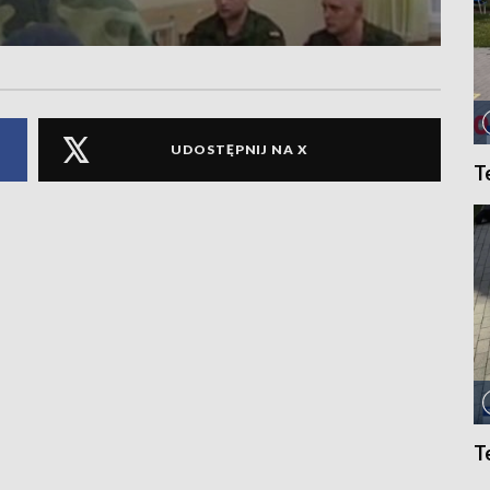
UDOSTĘPNIJ NA X
T
T