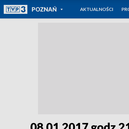
POWRÓT DO
POZNAŃ
AKTUALNOŚCI
PR
TVP REGIONY
08.01.2017 godz.2