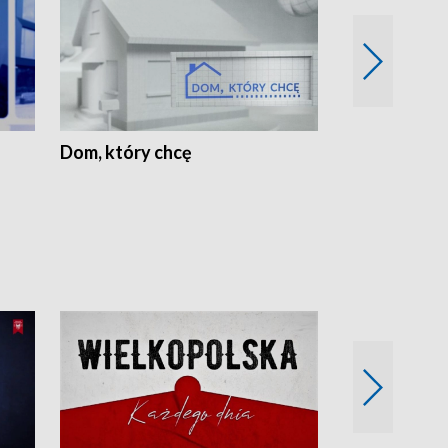
Dom, który chcę
Biznes Wielk