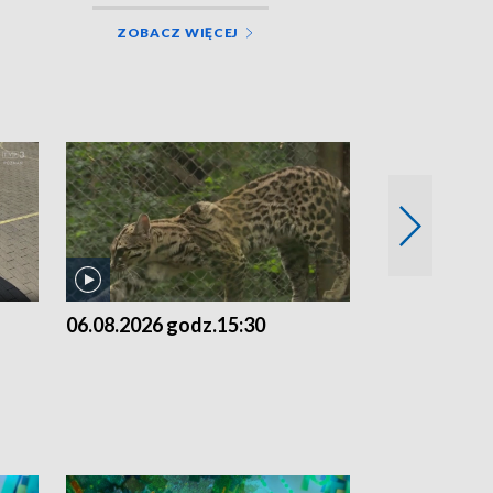
ZOBACZ WIĘCEJ
06.08.2026 godz.15:30
05.08.2026 g