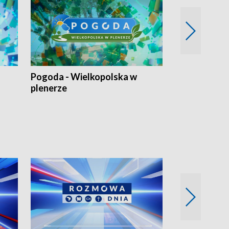
Pogoda - Wielkopolska w
Eko prognoza
plenerze