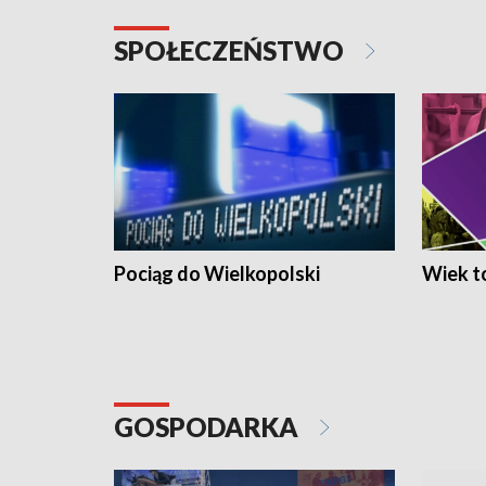
SPOŁECZEŃSTWO
Pociąg do Wielkopolski
Wiek to
GOSPODARKA