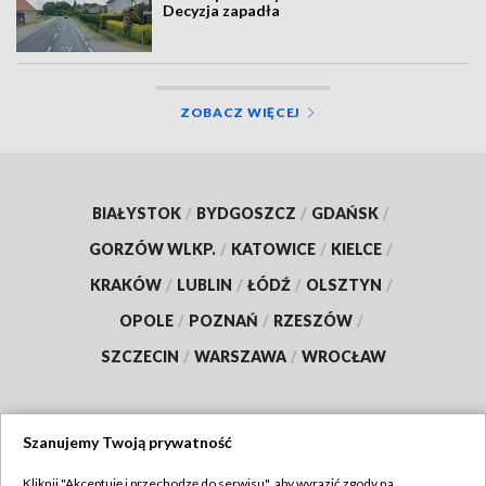
Decyzja zapadła
ZOBACZ WIĘCEJ
BIAŁYSTOK
/
BYDGOSZCZ
/
GDAŃSK
/
GORZÓW WLKP.
/
KATOWICE
/
KIELCE
/
KRAKÓW
/
LUBLIN
/
ŁÓDŹ
/
OLSZTYN
/
OPOLE
/
POZNAŃ
/
RZESZÓW
/
SZCZECIN
/
WARSZAWA
/
WROCŁAW
Szanujemy Twoją prywatność
Dołącz do nas:
Kliknij "Akceptuję i przechodzę do serwisu", aby wyrazić zgody na