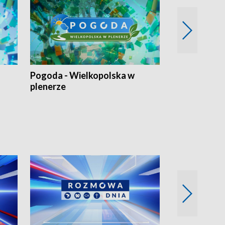
Pogoda - Wielkopolska w
Eko prognoza
plenerze