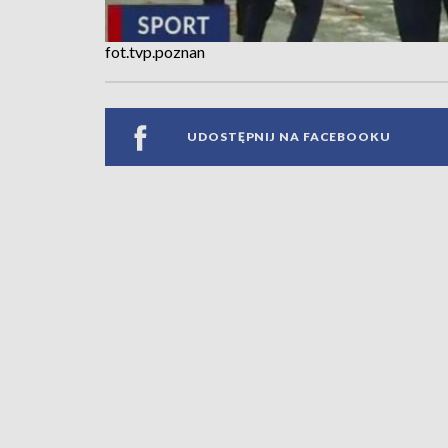
fot.tvp.poznan
UDOSTĘPNIJ NA FACEBOOKU