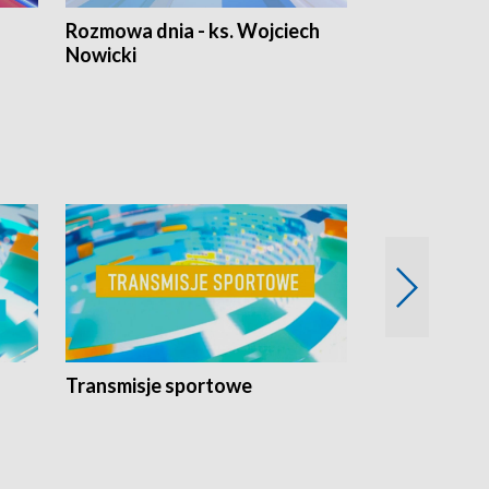
Rozmowa dnia - ks. Wojciech
Euro Fakty
Nowicki
Transmisje sportowe
Reportaże s