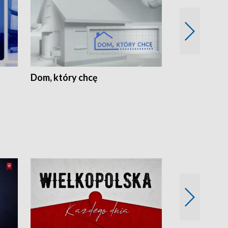
Dom, który chcę
Biznes Wielk