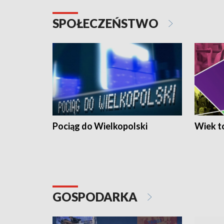
SPOŁECZEŃSTWO
Pociąg do Wielkopolski
Wiek to
GOSPODARKA