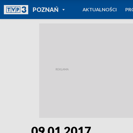
POWRÓT DO
POZNAŃ
AKTUALNOŚCI
PR
TVP REGIONY
09.01.2017