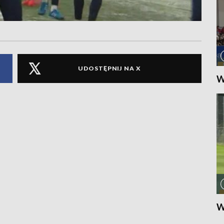
UDOSTĘPNIJ NA X
W
W