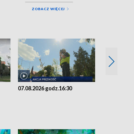
ZOBACZ WIĘCEJ
07.08.2026 godz.16:30
07.08.2026 g