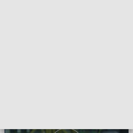
POWRÓT DO
POZNAŃ
TVP REGIONY
Liczba zatrutych dopalaczami rośnie
2017-01-12
Redakcja Teleskopu