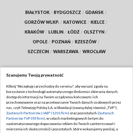
BIAŁYSTOK
/
BYDGOSZCZ
/
GDAŃSK
/
GORZÓW WLKP.
/
KATOWICE
/
KIELCE
/
KRAKÓW
/
LUBLIN
/
ŁÓDŹ
/
OLSZTYN
/
OPOLE
/
POZNAŃ
/
RZESZÓW
/
SZCZECIN
/
WARSZAWA
/
WROCŁAW
Szanujemy Twoją prywatność
Dołącz do nas:
Kliknij "Akceptuję i przechodzę do serwisu", aby wyrazić zgody na
korzystanie z technologii automatycznego śledzenia i zbierania danych,
TVP
dostęp do informacji na Twoim urządzeniu końcowym i ich
Abonament TVP
przechowywanie oraz na przetwarzanie Twoich danych osobowych przez
Regulamin TVP
nas, czyli Telewizję Polską S.A. w likwidacji (zwaną dalej również „TVP”),
Emisja w TVP
Polityka prywatności
Zaufanych Partnerów z IAB* (1201 firm)
oraz pozostałych
Zaufanych
Partnerów TVP (93 firm)
, w celach marketingowych (w tym do
Centrum informacji TVP
Moje zgody
zautomatyzowanego dopasowania reklam do Twoich zainteresowań i
mierzenia ich skuteczności) i pozostałych, które wskazujemy poniżej, a
Naziemna Telewizja Cyfrowa
Pomoc