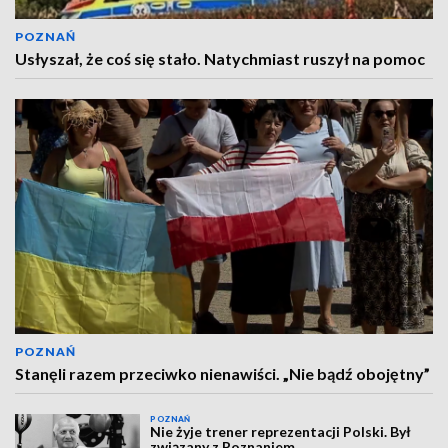
POZNAŃ
Usłyszał, że coś się stało. Natychmiast ruszył na pomoc
POZNAŃ
Stanęli razem przeciwko nienawiści. „Nie bądź obojętny”
POZNAŃ
Nie żyje trener reprezentacji Polski. Był
związany z Poznaniem