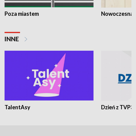
Poza miastem
Nowoczesna 
INNE
TalentAsy
Dzień z TVP3