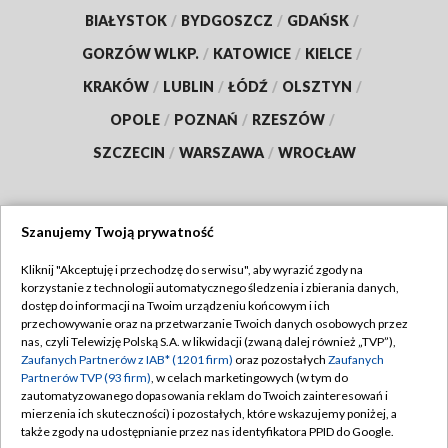
BIAŁYSTOK
/
BYDGOSZCZ
/
GDAŃSK
/
GORZÓW WLKP.
/
KATOWICE
/
KIELCE
/
KRAKÓW
/
LUBLIN
/
ŁÓDŹ
/
OLSZTYN
/
OPOLE
/
POZNAŃ
/
RZESZÓW
/
SZCZECIN
/
WARSZAWA
/
WROCŁAW
Szanujemy Twoją prywatność
Dołącz do nas:
Kliknij "Akceptuję i przechodzę do serwisu", aby wyrazić zgody na
korzystanie z technologii automatycznego śledzenia i zbierania danych,
TVP
dostęp do informacji na Twoim urządzeniu końcowym i ich
Abonament TVP
przechowywanie oraz na przetwarzanie Twoich danych osobowych przez
Regulamin TVP
nas, czyli Telewizję Polską S.A. w likwidacji (zwaną dalej również „TVP”),
Emisja w TVP
Zaufanych Partnerów z IAB* (1201 firm)
oraz pozostałych
Zaufanych
Polityka prywatności
Partnerów TVP (93 firm)
, w celach marketingowych (w tym do
Centrum informacji TVP
Moje zgody
zautomatyzowanego dopasowania reklam do Twoich zainteresowań i
mierzenia ich skuteczności) i pozostałych, które wskazujemy poniżej, a
Naziemna Telewizja Cyfrowa
Pomoc
także zgody na udostępnianie przez nas identyfikatora PPID do Google.