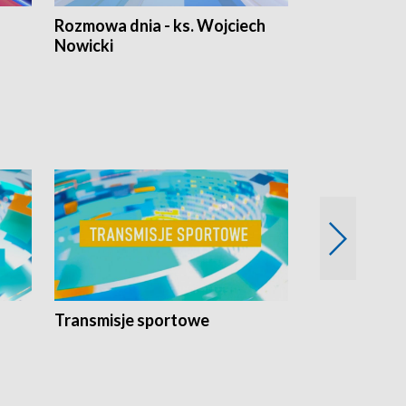
Rozmowa dnia - ks. Wojciech
Euro Fakty
Nowicki
Transmisje sportowe
Reportaże s