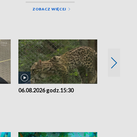
ZOBACZ WIĘCEJ
06.08.2026 godz.15:30
05.08.2026 g