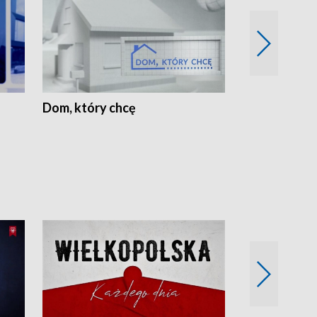
Dom, który chcę
Biznes Wielk