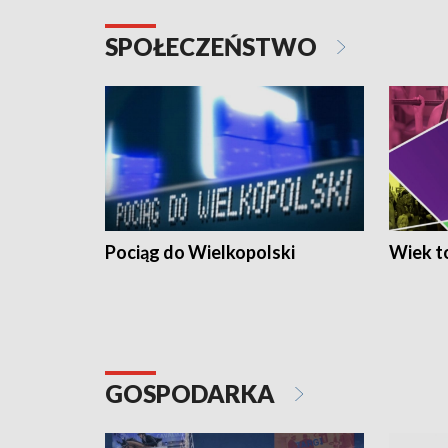
SPOŁECZEŃSTWO
Pociąg do Wielkopolski
Wiek to
GOSPODARKA