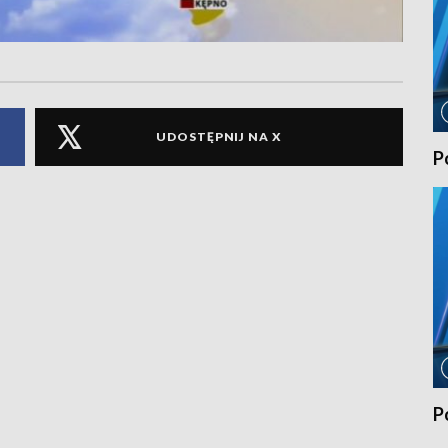
UDOSTĘPNIJ NA X
P
P