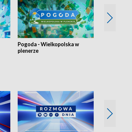
Pogoda - Wielkopolska w
Eko prognoza
plenerze