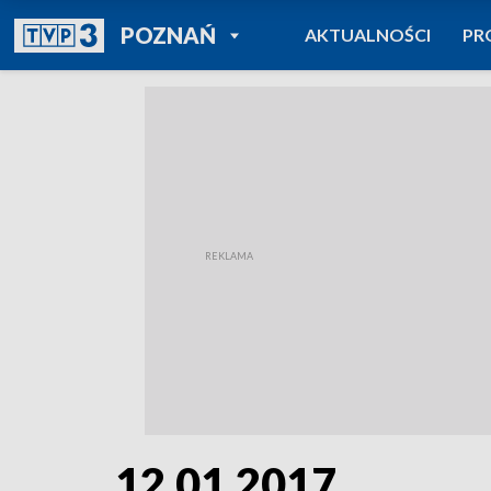
POWRÓT DO
POZNAŃ
AKTUALNOŚCI
PR
TVP REGIONY
12.01.2017