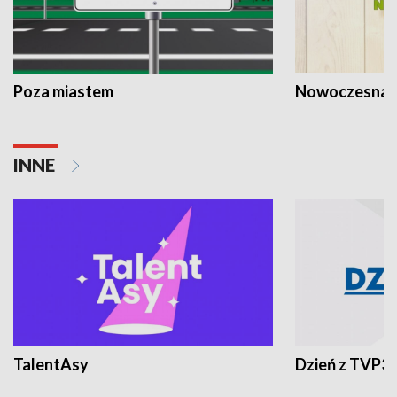
Poza miastem
Nowoczesna 
INNE
TalentAsy
Dzień z TVP3