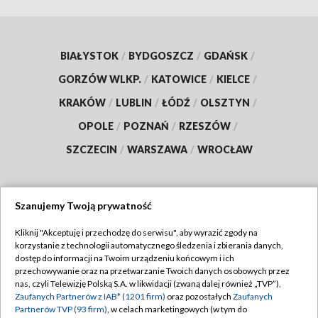
BIAŁYSTOK
/
BYDGOSZCZ
/
GDAŃSK
/
GORZÓW WLKP.
/
KATOWICE
/
KIELCE
/
KRAKÓW
/
LUBLIN
/
ŁÓDŹ
/
OLSZTYN
/
OPOLE
/
POZNAŃ
/
RZESZÓW
/
SZCZECIN
/
WARSZAWA
/
WROCŁAW
Szanujemy Twoją prywatność
Dołącz do nas:
Kliknij "Akceptuję i przechodzę do serwisu", aby wyrazić zgody na
korzystanie z technologii automatycznego śledzenia i zbierania danych,
TVP
dostęp do informacji na Twoim urządzeniu końcowym i ich
Abonament TVP
przechowywanie oraz na przetwarzanie Twoich danych osobowych przez
Regulamin TVP
nas, czyli Telewizję Polską S.A. w likwidacji (zwaną dalej również „TVP”),
Emisja w TVP
Zaufanych Partnerów z IAB* (1201 firm)
oraz pozostałych
Zaufanych
Polityka prywatności
Partnerów TVP (93 firm)
, w celach marketingowych (w tym do
Centrum informacji TVP