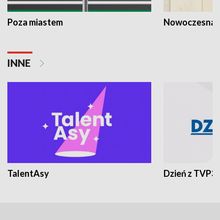
Poza miastem
Nowoczesna 
INNE
TalentAsy
Dzień z TVP3