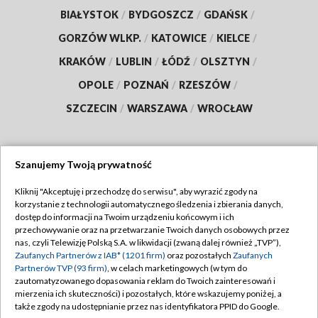
BIAŁYSTOK
/
BYDGOSZCZ
/
GDAŃSK
/
GORZÓW WLKP.
/
KATOWICE
/
KIELCE
/
KRAKÓW
/
LUBLIN
/
ŁÓDŹ
/
OLSZTYN
/
OPOLE
/
POZNAŃ
/
RZESZÓW
/
SZCZECIN
/
WARSZAWA
/
WROCŁAW
Szanujemy Twoją prywatność
Dołącz do nas:
Kliknij "Akceptuję i przechodzę do serwisu", aby wyrazić zgody na
korzystanie z technologii automatycznego śledzenia i zbierania danych,
TVP
dostęp do informacji na Twoim urządzeniu końcowym i ich
Abonament TVP
przechowywanie oraz na przetwarzanie Twoich danych osobowych przez
Regulamin TVP
nas, czyli Telewizję Polską S.A. w likwidacji (zwaną dalej również „TVP”),
Emisja w TVP
Zaufanych Partnerów z IAB* (1201 firm)
oraz pozostałych
Zaufanych
Polityka prywatności
Partnerów TVP (93 firm)
, w celach marketingowych (w tym do
Centrum informacji TVP
Moje zgody
zautomatyzowanego dopasowania reklam do Twoich zainteresowań i
mierzenia ich skuteczności) i pozostałych, które wskazujemy poniżej, a
Naziemna Telewizja Cyfrowa
Pomoc
także zgody na udostępnianie przez nas identyfikatora PPID do Google.