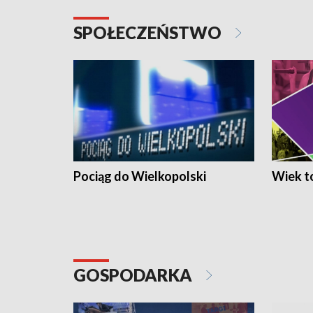
SPOŁECZEŃSTWO
Pociąg do Wielkopolski
Wiek to
GOSPODARKA