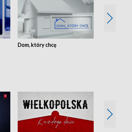
Dom, który chcę
Biznes Wielk