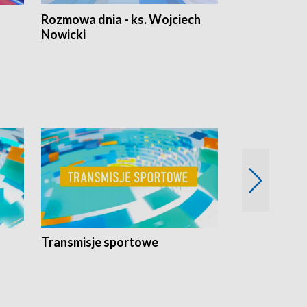
Rozmowa dnia - ks. Wojciech
Euro Fakty
Nowicki
Transmisje sportowe
Reportaże s