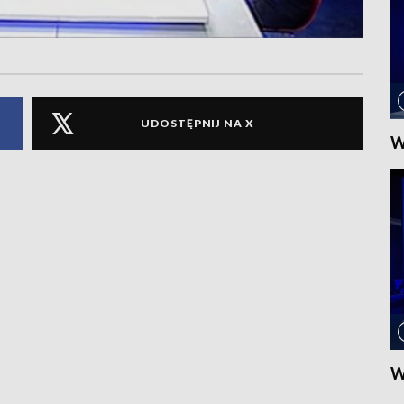
UDOSTĘPNIJ NA X
W
W