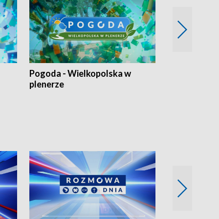
Pogoda - Wielkopolska w
Eko prognoza
plenerze