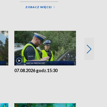
ZOBACZ WIĘCEJ
07.08.2026 godz.15:30
06.08.2026 g