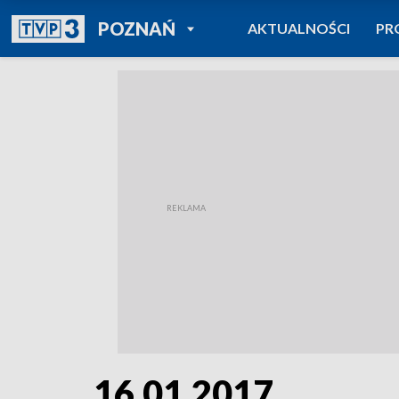
POWRÓT DO
POZNAŃ
AKTUALNOŚCI
PR
TVP REGIONY
16.01.2017