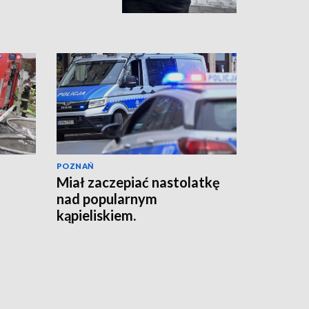
POZNAŃ
Miał zaczepiać nastolatkę
nad popularnym
kąpieliskiem.
Interweniowała policja
[AKTUALIZACJA]