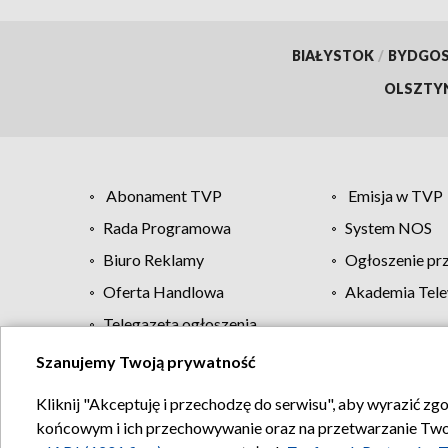
BIAŁYSTOK
/
BYDGO
OLSZTY
Abonament TVP
Emisja w TVP
Rada Programowa
System NOS
Biuro Reklamy
Ogłoszenie pr
Oferta Handlowa
Akademia Tele
Telegazeta ogłoszenia
Szanujemy Twoją prywatność
Regulamin TVP
Kliknij "Akceptuję i przechodzę do serwisu", aby wyrazić zg
końcowym i ich przechowywanie oraz na przetwarzanie Twoich