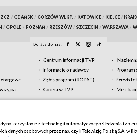
SZCZ
/
GDAŃSK
/
GORZÓW WLKP.
/
KATOWICE
/
KIELCE
/
KRA
N
/
OPOLE
/
POZNAŃ
/
RZESZÓW
/
SZCZECIN
/
WARSZAWA
/
W
Dołącz do nas:
Centrum informacji TVP
Naziemna
Informacje o nadawcy
Program d
zetargowe
Zgłoś program (ROPAT)
Serwis fo
wizyjna
Kariera w TVP
Merchandi
Polityka prywatności
Moje zgody
Pomoc
Biuro re
ody na korzystanie z technologii automatycznego śledzenia i zbie
 danych osobowych przez nas, czyli Telewizję Polską S.A. w likw