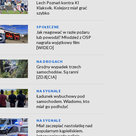
Lech Poznań kontra KI
Klaksvik. Kolejorz miał grać
szybko
SPOŁECZNE
Jak reagować w razie pożaru
lub powodzi? Młodzież z OSP
nagrała wyjątkowy film
[WIDEO]
NA DROGACH
Groźny wypadek trzech
samochodów. Są ranni
[ZDJĘCIA]
NA SYGNALE
Ładunek wybuchowy pod
samochodem. Wiadomo, kto
miał go podłożyć
NA SYGNALE
Miał zaczepiać nastolatkę nad
popularnym kąpieliskiem.
Interweniowała policja