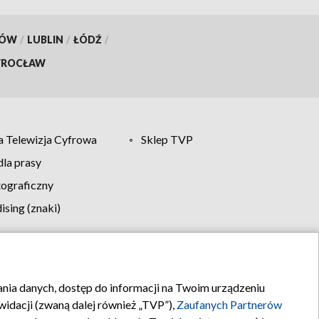
KÓW
/
LUBLIN
/
ŁÓDŹ
/
ROCŁAW
 Telewizja Cyfrowa
Sklep TVP
la prasy
tograficzny
sing (znaki)
klamy
Kontakt
rania danych, dostęp do informacji na Twoim urządzeniu
idacji (zwaną dalej również „TVP”),
Zaufanych Partnerów