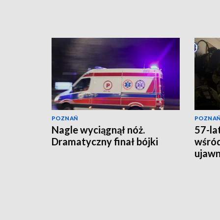
POZNAŃ
POZNA
Nagle wyciągnął nóż.
57-la
Dramatyczny finał bójki
wśród
ujawni
lata