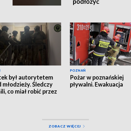
podłożyć
Ń
POZNAŃ
tek był autorytetem
Pożar w poznańskiej
 młodzieży. Śledczy
pływalni. Ewakuacja
li, co miał robić przez
ZOBACZ WIĘCEJ