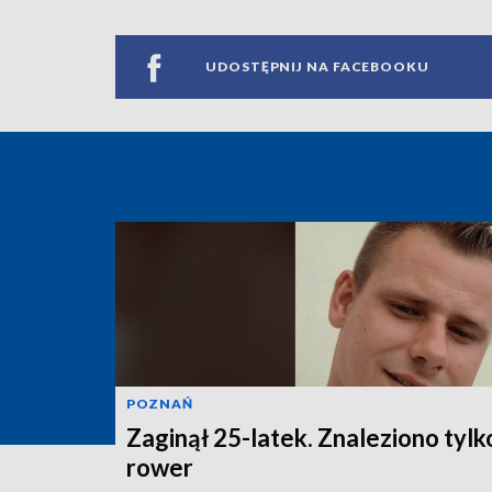
UDOSTĘPNIJ NA FACEBOOKU
POZNAŃ
Zaginął 25-latek. Znaleziono tylk
rower