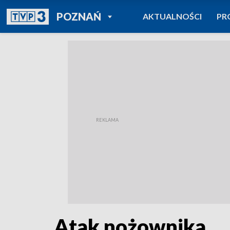
POWRÓT DO
POZNAŃ
AKTUALNOŚCI
PR
TVP REGIONY
Atak nożownika